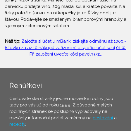
šunky. Řízky a šunku vyjměte, olej od opékání slijte, na
pánvičku přidejte víno, 20g másla, sůl a krátce povařte. Na
řízky položte šunku, na ni kopečky jater. Řízky podlijte
šťávou. Podávejte se smaženými bramborovými hranolky a
s jemným zeleninovým salátem.
Náš tip:
Založte si účet u mBank, získejte odměnu až 1000,-
(stovku za až 10 nákupů zařízením) a spořící účet se 4,01 %.
Při založení uveďte kód pavelr9711.
Řehůřkovi
Cestovatelské stránky jedné moravské rodiny jsou
tady pro vás už od roku 1999. Z původně malých
rodinných stránek se postupně vypracovaly na
rozsáhlý informační portál zaměřený na
cestování
a
recepty
.