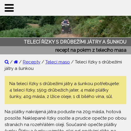
TELECÍ ŘÍZKY S DRŮBEŽÍMI JÁTRY A ŠUNKOU
recept na pokrm z telecího masa
/
/
Recepty
/
Telecí maso
/ Telecí řízky s drůbežími
játry a šunkou
Na telecí řízky s drůbežími játry a šunkou potřebujete:
4 telecí řízky, 150g drůbežích jater, 4 malé plátky
šunky, 40g másla, 2 lžíce oleje, 1 dl bílého vína, sůl.
Na plátky nakrájená játra poduste na 20g másla, hotová
posolte. Naklepané řízky osolte a prudce opečte po obou
stranách na rozehřátém oleji. Současně opečte plátky