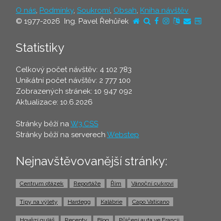
O nás
,
Podmínky
,
Soukromí
,
Obsah
,
Kniha návštěv
© 1977-2026 Ing. Pavel Řehůřek
Statistiky
Celkový počet návštěv: 4 102 783
Unikátní počet návštěv: 2 777 100
Zobrazených stránek: 10 947 092
Aktualizace: 10.6.2026
Stránky běží na
W3.CSS
Stránky běží na serverech
Webstep
Nejnavštěvovanější stránky:
Centrum otázek
Reportáže
Řím
Vánoční cukroví
Tipy na výlety
Hardegg
Kalábrie
Capo Vaticano
Hovězí guláš
Recepty
Blog
Půjčení auta ve Francii