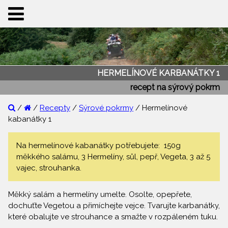
HERMELÍNOVÉ KARBANÁTKY 1
recept na sýrový pokrm
/
/
Recepty
/
Sýrové pokrmy
/ Hermelínové
kabanátky 1
Na hermelínové kabanátky potřebujete: 150g
měkkého salámu, 3 Hermelíny, sůl, pepř, Vegeta, 3 až 5
vajec, strouhanka.
Měkký salám a hermelíny umelte. Osolte, opepřete,
dochuťte Vegetou a přimíchejte vejce. Tvarujte karbanátky,
které obalujte ve strouhance a smažte v rozpáleném tuku.