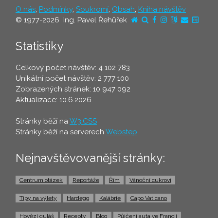
O nás
,
Podmínky
,
Soukromí
,
Obsah
,
Kniha návštěv
© 1977-2026 Ing. Pavel Řehůřek
Statistiky
Celkový počet návštěv: 4 102 783
Unikátní počet návštěv: 2 777 100
Zobrazených stránek: 10 947 092
Aktualizace: 10.6.2026
Stránky běží na
W3.CSS
Stránky běží na serverech
Webstep
Nejnavštěvovanější stránky:
Centrum otázek
Reportáže
Řím
Vánoční cukroví
Tipy na výlety
Hardegg
Kalábrie
Capo Vaticano
Hovězí guláš
Recepty
Blog
Půjčení auta ve Francii