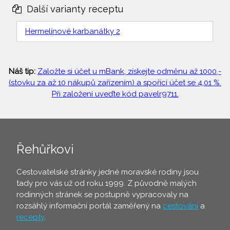
Další varianty receptu
Hermelínové karbanátky 2
Náš tip:
Založte si účet u mBank, získejte odměnu až 1000,-
(stovku za až 10 nákupů zařízením) a spořící účet se 4,01 %.
Při založení uveďte kód pavelr9711.
Řehůřkovi
Cestovatelské stránky jedné moravské rodiny jsou
tady pro vás už od roku 1999. Z původně malých
rodinných stránek se postupně vypracovaly na
rozsáhlý informační portál zaměřený na
cestování
a
recepty
.