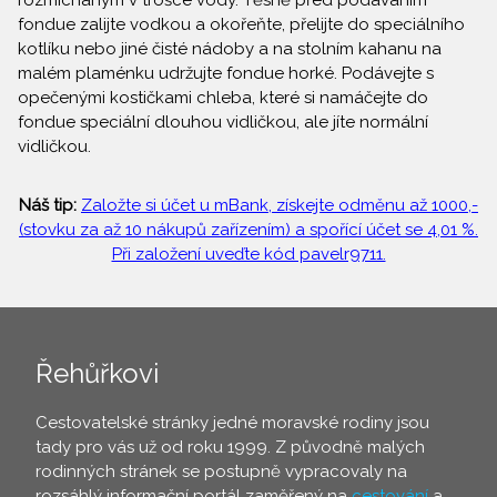
rozmíchaným v trošce vody. Těsně před podáváním
fondue zalijte vodkou a okořeňte, přelijte do speciálního
kotlíku nebo jiné čisté nádoby a na stolním kahanu na
malém plaménku udržujte fondue horké. Podávejte s
opečenými kostičkami chleba, které si namáčejte do
fondue speciální dlouhou vidličkou, ale jíte normální
vidličkou.
Náš tip:
Založte si účet u mBank, získejte odměnu až 1000,-
(stovku za až 10 nákupů zařízením) a spořící účet se 4,01 %.
Při založení uveďte kód pavelr9711.
Řehůřkovi
Cestovatelské stránky jedné moravské rodiny jsou
tady pro vás už od roku 1999. Z původně malých
rodinných stránek se postupně vypracovaly na
rozsáhlý informační portál zaměřený na
cestování
a