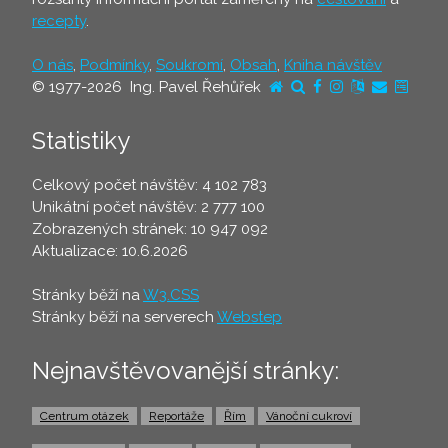
recepty
.
O nás
,
Podmínky
,
Soukromí
,
Obsah
,
Kniha návštěv
© 1977-2026 Ing. Pavel Řehůřek
Statistiky
Celkový počet návštěv: 4 102 783
Unikátní počet návštěv: 2 777 100
Zobrazených stránek: 10 947 092
Aktualizace: 10.6.2026
Stránky běží na
W3.CSS
Stránky běží na serverech
Webstep
Nejnavštěvovanější stránky:
Centrum otázek
Reportáže
Řím
Vánoční cukroví