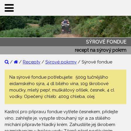
SÝROVÉ FONDUE
recept na sýrový pokrm
/
/
Recepty
/
Sýrové pokrmy
/ Sýrové fondue
Na sýrové fondue potřebujete: 500g tučnějšího
eidamského sýra, 4 dl bílého vína, 10g škrobové
moučky, mletý pepř, muškátový oříšek, česnek, 4 cl
vodky. Opečený chléb: 400g chleba, olej.
Kastrol pro přípravu fondue vytřete česnekem, přidejte
víno, zahřejte je, vysypte strouhaný sýr a za stálého
míchání připravte hladký krém. Zahustěte jej škrobem