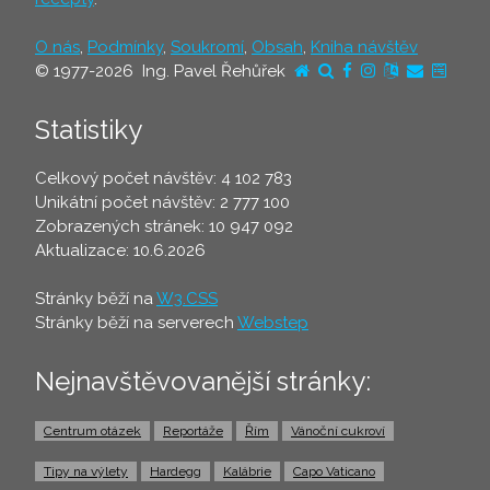
O nás
,
Podmínky
,
Soukromí
,
Obsah
,
Kniha návštěv
© 1977-2026 Ing. Pavel Řehůřek
Statistiky
Celkový počet návštěv: 4 102 783
Unikátní počet návštěv: 2 777 100
Zobrazených stránek: 10 947 092
Aktualizace: 10.6.2026
Stránky běží na
W3.CSS
Stránky běží na serverech
Webstep
Nejnavštěvovanější stránky:
Centrum otázek
Reportáže
Řím
Vánoční cukroví
Tipy na výlety
Hardegg
Kalábrie
Capo Vaticano