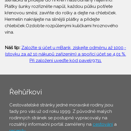
šlehačku a přidejte do ní křen nastrouhaný najemno.
Plátky šunky rozřízněte napůl, každou půlku potřete
křenovou směsí, zaviňte do rolky a dejte na chlebíček.
Hermelín nakrájejte na silnější plátky a přidejte
chlebíček.Ozdobte rozpůlenými kuličkami hroznového
vína.
Náš tip:
Založte si účet u mBank, získejte odměnu až 1000,-
(stovku za až 10 nákupů zařízením) a spořící účet se 4,01 %.
Při založení uveďte kód pavelr9711.
Řehůřkovi
Cestovatelské stránky jedné moravské rodiny jsou
tady pro vás už od roku 1999. Z původně malých
rodinných stránek se postupně vypracovaly na
rozsáhlý informační portál zaměřený na
cestování
a
recepty
.