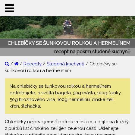
CHLEBÍČKY SE ŠUNKOVOU ROLKOU A HERMELÍNEM
recept na pokrm studené kuchyně
/
/
Recepty
/
Studená kuchyně
/ Chlebíčky se
šunkovou rolkou a hermelínem
Na chlebíčky se šunkovou rolkou a hermelínem
potřebujete: 1 světlá bageta, 50g másla, 100g šunky,
50g hroznového vína, 100g hermelínu, čínské zelí,
křen, šlehačka.
Chlebíčky nejprve jemně potřete máslem a dejte na každý
z plátků list čínského zelí (jen zelenou část). Ušlehejte