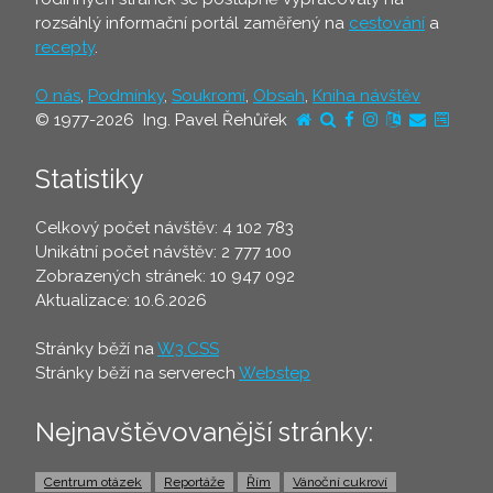
rozsáhlý informační portál zaměřený na
cestování
a
recepty
.
O nás
,
Podmínky
,
Soukromí
,
Obsah
,
Kniha návštěv
© 1977-2026 Ing. Pavel Řehůřek
Statistiky
Celkový počet návštěv: 4 102 783
Unikátní počet návštěv: 2 777 100
Zobrazených stránek: 10 947 092
Aktualizace: 10.6.2026
Stránky běží na
W3.CSS
Stránky běží na serverech
Webstep
Nejnavštěvovanější stránky:
Centrum otázek
Reportáže
Řím
Vánoční cukroví