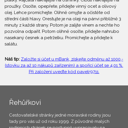
plátky. Rajčata nakrájejte na osminky. Cibuli nakrájejte na
proužky. Osolte, opepřete, přidejte vinný ocet a olivový
olej. Lehce promíchejte. Olihně omyjte a očistěte od
střední části hlavy. Orestujte je na oleji na pánvi přibližně 3
minuty z každé strany. Potom je zalijte vínem a nechte ho
pozvolna odpařit. Potom olihně osolte, přidejte nahrubo
nasekaný česnek a petrželku. Promíchejte a přidejte k
salátu.
Náš tip:
Založte si účet u mBank, získejte odměnu až 1000,-
(stovku za až 10 nákupů zařízením) a spořící účet se 4,01 %.
Při založení uveďte kód pavelr9711.
Řehůřkovi
Cestovatelské stránky jedné moravské rodiny jsou
tady pro vás už od roku 1999. Z původně malých
rodinných stránek se postupně vypracovaly na