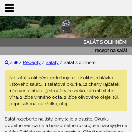
SALÁT S OLIHNĚMI
recept na salát
/
/
Recepty
/
Saláty
/ Salát s olihněmi
Na salát s olihněmi potřebujete: 12 olihní, 1 hlávka
listového salátu, 1 salátová okurka, 12 cherry rajčátek,
1 červená cibule, 3 stroužky česneku, 100 ml bílého
vína, 2 lžíce vinného octa, 2 lžíce olivového oleje, sůl,
pepř, sekaná petrželka, olej.
Salát rozeberte na listy, omyjte je a osušte. Okurku
podélně vertikálně a horizontálně rozkrojte a nakrájejte na