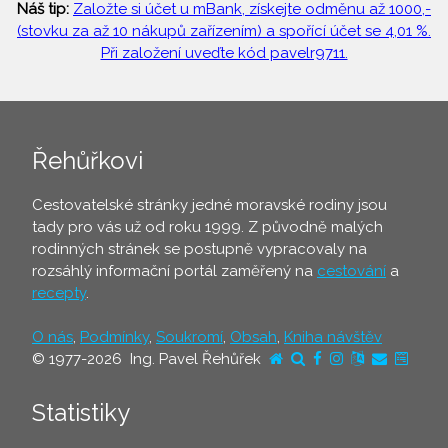
Náš tip:
Založte si účet u mBank, získejte odměnu až 1000,-
(stovku za až 10 nákupů zařízením) a spořící účet se 4,01 %.
Při založení uveďte kód pavelr9711.
Řehůřkovi
Cestovatelské stránky jedné moravské rodiny jsou
tady pro vás už od roku 1999. Z původně malých
rodinných stránek se postupně vypracovaly na
rozsáhlý informační portál zaměřený na
cestování
a
recepty
.
O nás
,
Podmínky
,
Soukromí
,
Obsah
,
Kniha návštěv
© 1977-2026 Ing. Pavel Řehůřek
Statistiky