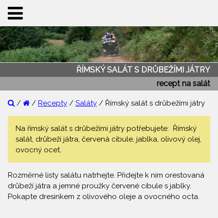
ŘÍMSKÝ SALÁT S DRŮBEŽÍMI JÁTRY
recept na salát
/
/
Recepty
/
Saláty
/ Římský salát s drůbežími játry
Na římský salát s drůbežími játry potřebujete: Římský
salát, drůbeží játra, červená cibule, jablka, olivový olej,
ovocný ocet.
Rozměrné listy salátu natrhejte. Přidejte k nim orestovaná
drůbeží játra a jemné proužky červené cibule s jablky.
Pokapte dresinkem z olivového oleje a ovocného octa.