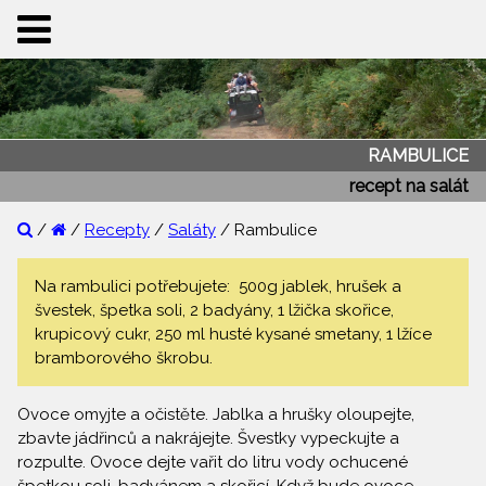
RAMBULICE
recept na salát
/
/
Recepty
/
Saláty
/ Rambulice
Na rambulici potřebujete: 500g jablek, hrušek a
švestek, špetka soli, 2 badyány, 1 lžička skořice,
krupicový cukr, 250 ml husté kysané smetany, 1 lžíce
bramborového škrobu.
Ovoce omyjte a očistěte. Jablka a hrušky oloupejte,
zbavte jádřinců a nakrájejte. Švestky vypeckujte a
rozpulte. Ovoce dejte vařit do litru vody ochucené