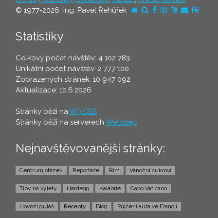
© 1977-2026 Ing. Pavel Řehůřek
Statistiky
Celkový počet návštěv: 4 102 783
Unikátní počet návštěv: 2 777 100
Zobrazených stránek: 10 947 092
Aktualizace: 10.6.2026
Stránky běží na
W3.CSS
Stránky běží na serverech
Webstep
Nejnavštěvovanější stránky:
Centrum otázek
Reportáže
Řím
Vánoční cukroví
Tipy na výlety
Hardegg
Kalábrie
Capo Vaticano
Hovězí guláš
Recepty
Blog
Půjčení auta ve Francii