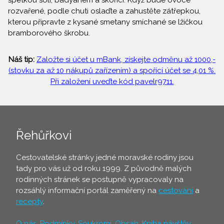
špetkou soli, badyánem a skořicí. Když bude ovoce
rozvařené, podle chuti oslaďte a zahustěte zátřepkou,
kterou připravte z kysané smetany smíchané se lžičkou
bramborového škrobu.
Náš tip:
Založte si účet u mBank, získejte odměnu až 1000,-
(stovku za až 10 nákupů zařízením) a spořící účet se 4,01 %.
Při založení uveďte kód pavelr9711.
Řehůřkovi
Cestovatelské stránky jedné moravské rodiny jsou
tady pro vás už od roku 1999. Z původně malých
rodinných stránek se postupně vypracovaly na
rozsáhlý informační portál zaměřený na
cestování
a
recepty
.
O nás
,
Podmínky
,
Soukromí
,
Obsah
,
Kniha návštěv