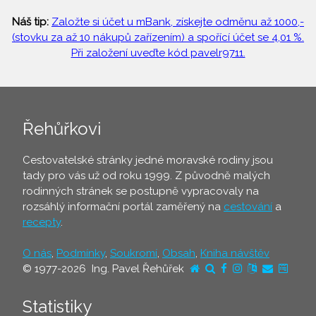
Náš tip:
Založte si účet u mBank, získejte odměnu až 1000,-
(stovku za až 10 nákupů zařízením) a spořící účet se 4,01 %.
Při založení uveďte kód pavelr9711.
Řehůřkovi
Cestovatelské stránky jedné moravské rodiny jsou
tady pro vás už od roku 1999. Z původně malých
rodinných stránek se postupně vypracovaly na
rozsáhlý informační portál zaměřený na
cestování
a
recepty
.
O nás
,
Podmínky
,
Soukromí
,
Obsah
,
Kniha návštěv
© 1977-2026 Ing. Pavel Řehůřek
Statistiky