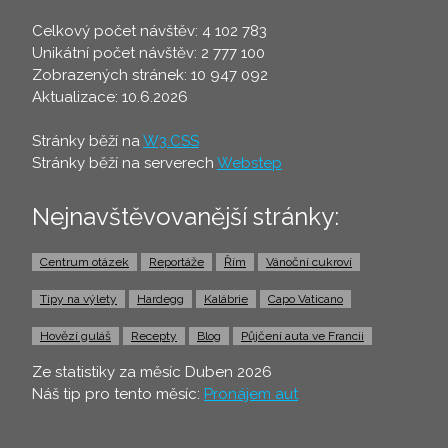
Celkový počet návštěv: 4 102 783
Unikátní počet návštěv: 2 777 100
Zobrazených stránek: 10 947 092
Aktualizace: 10.6.2026
Stránky běží na
W3.CSS
Stránky běží na serverech
Webstep
Nejnavštěvovanější stránky:
Centrum otázek
Reportáže
Řím
Vánoční cukroví
Tipy na výlety
Hardegg
Kalábrie
Capo Vaticano
Hovězí guláš
Recepty
Blog
Půjčení auta ve Francii
Ze statistiky za měsíc Duben 2026
Náš tip pro tento měsíc:
Pronájem aut