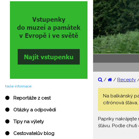
/
/
Recepty
Naše informace:
Na balkánský papr
⚫ Reportáže z cest
citrónová šťáva, 
⚫ Otázky a odpovědi
Papriky nakrájejte 
⚫ Tipy na výlety
šťávu. Podle chut
⚫ Cestovatelův blog