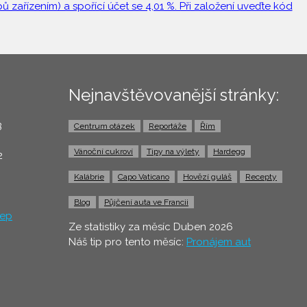
 zařízením) a spořící účet se 4,01 %. Při založení uveďte kód
Nejnavštěvovanější stránky:
3
Centrum otázek
Reportáže
Řím
0
Vánoční cukroví
Tipy na výlety
Hardegg
2
Kalábrie
Capo Vaticano
Hovězí guláš
Recepty
Blog
Půjčení auta ve Francii
ep
Ze statistiky za měsíc Duben 2026
Náš tip pro tento měsíc:
Pronájem aut