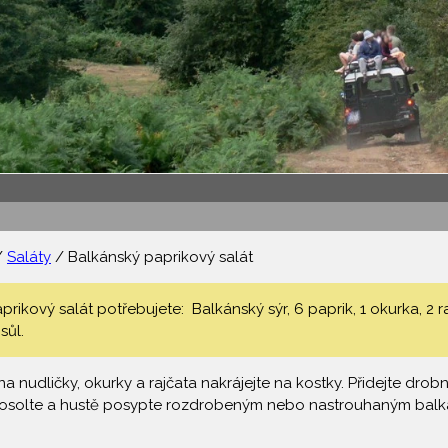
/
Saláty
/ Balkánský paprikový salát
ikový salát potřebujete: Balkánský sýr, 6 paprik, 1 okurka, 2 rajč
sůl.
na nudličky, okurky a rajčata nakrájejte na kostky. Přidejte dro
i osolte a hustě posypte rozdrobeným nebo nastrouhaným bal