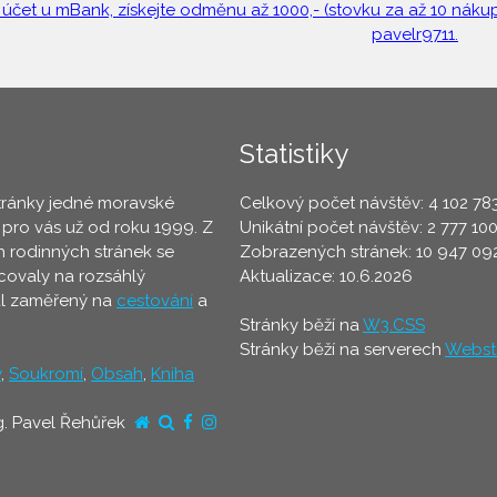
 účet u mBank, získejte odměnu až 1000,- (stovku za až 10 nákupů
pavelr9711.
Statistiky
tránky jedné moravské
Celkový počet návštěv: 4 102 78
 pro vás už od roku 1999. Z
Unikátní počet návštěv: 2 777 10
 rodinných stránek se
Zobrazených stránek: 10 947 09
ovaly na rozsáhlý
Aktualizace: 10.6.2026
ál zaměřený na
cestování
a
Stránky běží na
W3.CSS
Stránky běží na serverech
Webst
y
,
Soukromí
,
Obsah
,
Kniha
g. Pavel Řehůřek