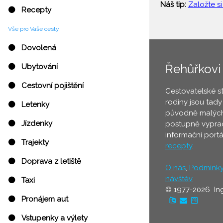
Náš tip:
Založte si
⚫ Recepty
Vše pro Vaše cesty:
⚫ Dovolená
Řehůřkovi
⚫ Ubytování
⚫ Cestovní pojištění
Cestovatelské s
rodiny jsou tady
⚫ Letenky
původně malých
⚫ Jízdenky
postupně vyprac
informační port
⚫ Trajekty
recepty
.
⚫ Doprava z letiště
O nás
,
Podmínk
návštěv
⚫ Taxi
© 1977-2026 In
⚫ Pronájem aut
⚫ Vstupenky a výlety