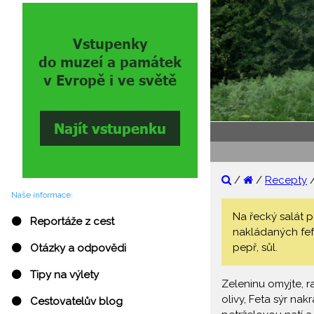
/
/
Recepty
Naše informace:
Na řecký salát po
⚫ Reportáže z cest
nakládaných fefe
pepř, sůl.
⚫ Otázky a odpovědi
⚫ Tipy na výlety
Zeleninu omyjte, ra
olivy, Feta sýr na
⚫ Cestovatelův blog