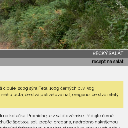
ŘECKÝ SALÁT
recept na salát
tší cibule, 200g sýra Feta, 100g černých oliv, 50g
inného octa, čerstvá petrželová nať, oregano, čerstvě mletý
li na kolečka. Promíchejte v salátové míse. Přidejte černé
Dochuťte špetkou soli, pepře, oregana, nadrobno nakrájenou