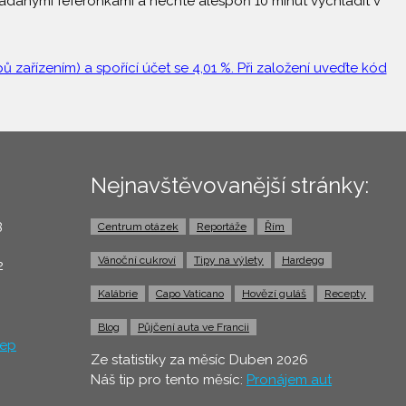
ádanými feferonkami a nechte alespoň 10 minut vychladit v
 zařízením) a spořící účet se 4,01 %. Při založení uveďte kód
Nejnavštěvovanější stránky:
3
Centrum otázek
Reportáže
Řím
0
Vánoční cukroví
Tipy na výlety
Hardegg
2
Kalábrie
Capo Vaticano
Hovězí guláš
Recepty
Blog
Půjčení auta ve Francii
ep
Ze statistiky za měsíc Duben 2026
Náš tip pro tento měsíc:
Pronájem aut