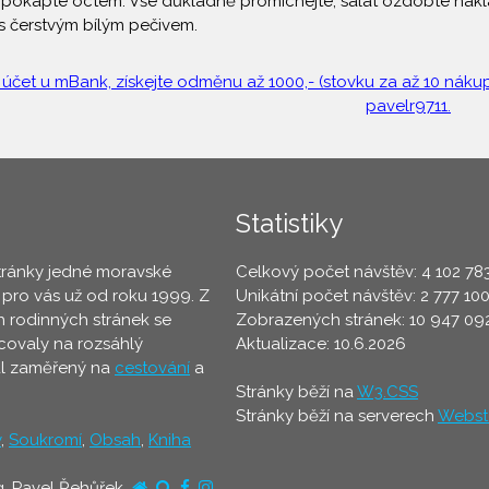
a pokapte octem. Vše důkladně promíchejte, salát ozdobte nakl
 s čerstvým bílým pečivem.
 účet u mBank, získejte odměnu až 1000,- (stovku za až 10 nákupů
pavelr9711.
Statistiky
tránky jedné moravské
Celkový počet návštěv: 4 102 78
 pro vás už od roku 1999. Z
Unikátní počet návštěv: 2 777 10
 rodinných stránek se
Zobrazených stránek: 10 947 09
ovaly na rozsáhlý
Aktualizace: 10.6.2026
ál zaměřený na
cestování
a
Stránky běží na
W3.CSS
Stránky běží na serverech
Webst
y
,
Soukromí
,
Obsah
,
Kniha
g. Pavel Řehůřek