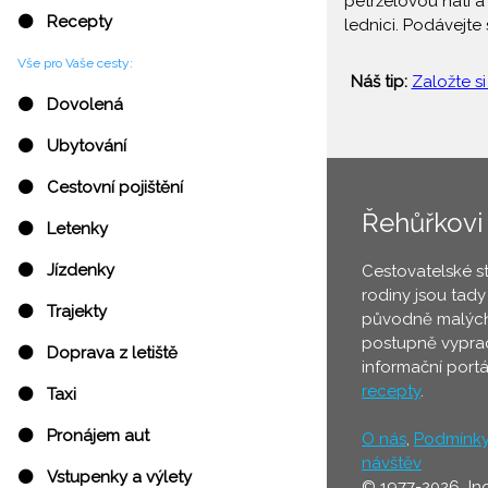
petrželovou natí 
⚫ Recepty
lednici. Podávejte
Vše pro Vaše cesty:
Náš tip:
Založte si
⚫ Dovolená
⚫ Ubytování
⚫ Cestovní pojištění
Řehůřkovi
⚫ Letenky
⚫ Jízdenky
Cestovatelské s
rodiny jsou tady
⚫ Trajekty
původně malých
postupně vyprac
⚫ Doprava z letiště
informační port
recepty
.
⚫ Taxi
⚫ Pronájem aut
O nás
,
Podmínk
návštěv
⚫ Vstupenky a výlety
© 1977-2026 In