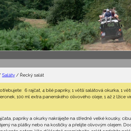
/
Saláty
/ Řecký salát
třebujete: 6 rajčat, 4 bílé papriky, 1 větší salátová okurka, 1 vě
ronek, 100 ml extra panenského olivového oleje, 1 až 2 lžíce v
jčata, papriky a okurky nakrájejte na středně velké kousky, cibu
krájený na plátky nebo na kostičky a přelijte olivovým olejem. 