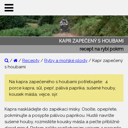
KAPR ZAPEČENÝ S HOUBAMI
recept na rybí pokrm
/
/
Recepty
/
Ryby a mořské plody
/ Kapr zapečený
s houbami
Na kapra zapečeného s houbami potřebujete: 4
porce kapra, sůl, pepř, pálivá paprika, sušené houby,
kousek másla, vejce, sýr.
Kapra naskládejte do zapékací misky. Osolte, opepřete,
pokmínujte a posypte pálivou paprikou. Hustě navršte
sušené houby, rozmistěte kousky másla a pečte přibližně