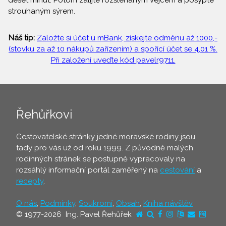
deset minut. Potom zalijte rozšlehaným vejcem a posypte
strouhaným sýrem.
Náš tip:
Založte si účet u mBank, získejte odměnu až 1000,-
(stovku za až 10 nákupů zařízením) a spořící účet se 4,01 %.
Při založení uveďte kód pavelr9711.
Řehůřkovi
Cestovatelské stránky jedné moravské rodiny jsou
tady pro vás už od roku 1999. Z původně malých
rodinných stránek se postupně vypracovaly na
rozsáhlý informační portál zaměřený na
cestování
a
recepty
.
O nás
,
Podmínky
,
Soukromí
,
Obsah
,
Kniha návštěv
© 1977-2026 Ing. Pavel Řehůřek