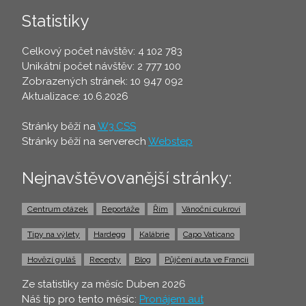
Statistiky
Celkový počet návštěv: 4 102 783
Unikátní počet návštěv: 2 777 100
Zobrazených stránek: 10 947 092
Aktualizace: 10.6.2026
Stránky běží na
W3.CSS
Stránky běží na serverech
Webstep
Nejnavštěvovanější stránky:
Centrum otázek
Reportáže
Řím
Vánoční cukroví
Tipy na výlety
Hardegg
Kalábrie
Capo Vaticano
Hovězí guláš
Recepty
Blog
Půjčení auta ve Francii
Ze statistiky za měsíc Duben 2026
Náš tip pro tento měsíc:
Pronájem aut