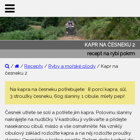
KAPR NA ČESNEKU 2
recept na rybí pokrm
/
/
Recepty
/
Ryby a mořské plody
/ Kapr na
česneku 2
Na kapra na česneku potřebujete: 8 porcí kapra, sůl,
3 stroužky česneku, 60g slaniny, 1 cibule, mletý pepř.
Česnek utřete se solí a potřete jím kapra. Polovinu slaniny
nakrájejte na nudličky. V kastrolku ji vyškvařte a přidejte
nasekanou cibuli, máslo a vše osmahněte. Na vzniklý
cibulový základ rozložte kapra a na něj rozložte proužky