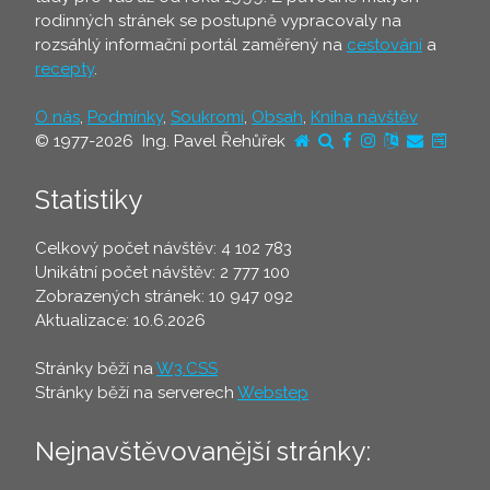
rodinných stránek se postupně vypracovaly na
rozsáhlý informační portál zaměřený na
cestování
a
recepty
.
O nás
,
Podmínky
,
Soukromí
,
Obsah
,
Kniha návštěv
© 1977-2026 Ing. Pavel Řehůřek
Statistiky
Celkový počet návštěv: 4 102 783
Unikátní počet návštěv: 2 777 100
Zobrazených stránek: 10 947 092
Aktualizace: 10.6.2026
Stránky běží na
W3.CSS
Stránky běží na serverech
Webstep
Nejnavštěvovanější stránky: