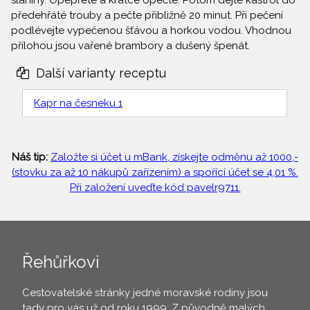
slaniny. Opepřete a krátce opečte. Potom dejte kastrol do
předehřáté trouby a pečte přibližně 20 minut. Při pečení
podlévejte vypečenou šťávou a horkou vodou. Vhodnou
přílohou jsou vařené brambory a dušený špenát.
Další varianty receptu
Kapr na česneku 1
Náš tip:
Založte si účet u mBank, získejte odměnu až 1000,-
(stovku za až 10 nákupů zařízením) a spořící účet se 4,01 %.
Při založení uveďte kód pavelr9711.
Řehůřkovi
Cestovatelské stránky jedné moravské rodiny jsou
tady pro vás už od roku 1999. Z původně malých