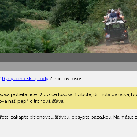
/
Ryby a mořské plody
/ Pečený losos
sa potřebujete: 2 porce lososa, 1 cibule, drhnutá bazalka, bobk
lová nať, pepř, citronová šťáva.
ete, zakapte citronovou šťávou, posypte bazalkou. Na másle zpě