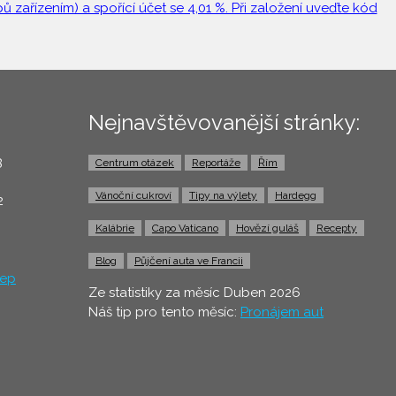
 zařízením) a spořící účet se 4,01 %. Při založení uveďte kód
Nejnavštěvovanější stránky:
3
Centrum otázek
Reportáže
Řím
0
Vánoční cukroví
Tipy na výlety
Hardegg
2
Kalábrie
Capo Vaticano
Hovězí guláš
Recepty
Blog
Půjčení auta ve Francii
ep
Ze statistiky za měsíc Duben 2026
Náš tip pro tento měsíc:
Pronájem aut