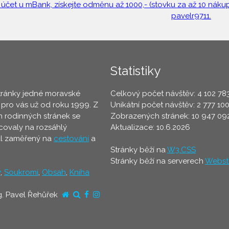
 účet u mBank, získejte odměnu až 1000,- (stovku za až 10 nákupů
pavelr9711.
Statistiky
tránky jedné moravské
Celkový počet návštěv: 4 102 78
 pro vás už od roku 1999. Z
Unikátní počet návštěv: 2 777 10
 rodinných stránek se
Zobrazených stránek: 10 947 09
ovaly na rozsáhlý
Aktualizace: 10.6.2026
ál zaměřený na
cestování
a
Stránky běží na
W3.CSS
Stránky běží na serverech
Webst
y
,
Soukromí
,
Obsah
,
Kniha
g. Pavel Řehůřek