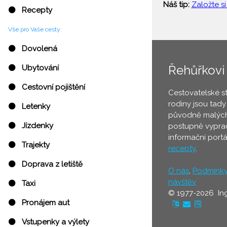
Náš tip:
Založte si
⚫ Recepty
Vše pro Vaše cesty:
⚫ Dovolená
Řehůřkovi
⚫ Ubytování
⚫ Cestovní pojištění
Cestovatelské s
rodiny jsou tady
⚫ Letenky
původně malých
⚫ Jízdenky
postupně vyprac
informační port
⚫ Trajekty
recepty
.
⚫ Doprava z letiště
O nás
,
Podmínk
návštěv
⚫ Taxi
© 1977-2026 In
⚫ Pronájem aut
⚫ Vstupenky a výlety