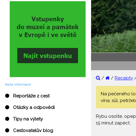
/
/
Recepty
Naše informace:
Na pečeného loso
⚫ Reportáže z cest
vína, sůl, petrže
⚫ Otázky a odpovědi
Rybu osolte, opepř
⚫ Tipy na výlety
15 minut zapéct.
⚫ Cestovatelův blog