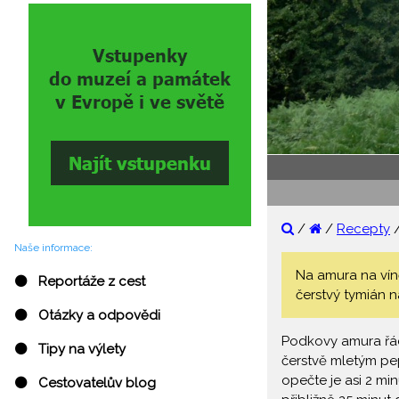
/
/
Recepty
Naše informace:
Na amura na vín
⚫ Reportáže z cest
čerstvý tymián n
⚫ Otázky a odpovědi
Podkovy amura řádn
⚫ Tipy na výlety
čerstvě mletým pep
opečte je asi 2 m
⚫ Cestovatelův blog