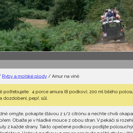
/
Ryby a mořské plody
/ Amur na víně
ě potřebujete: 4 porce amura (8 podkov), 200 ml bílého polosu
a dozdobení, pepř, sůl.
ě omyjte, pokapte šťávou z 1/2 citrónu a nechte chvíli okapat,
řem. Obalte je v hladké mouce z obou stran. V pekáči si rozeh
inuty z každé strany. Takto opečené podkovy podlijte polosuchý