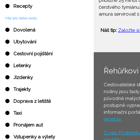
přibližně 25 minut
⚫ Recepty
čerstvého tymiánu
amura servírovat 
Vše pro Vaše cesty:
⚫ Dovolená
Náš tip:
Založte si
⚫ Ubytování
⚫ Cestovní pojištění
⚫ Letenky
Řehůřkovi
⚫ Jízdenky
Cestovatelské s
⚫ Trajekty
rodiny jsou tady
původně malých
⚫ Doprava z letiště
postupně vyprac
informační port
⚫ Taxi
recepty
.
⚫ Pronájem aut
O nás
,
Podmínk
⚫ Vstupenky a výlety
návštěv