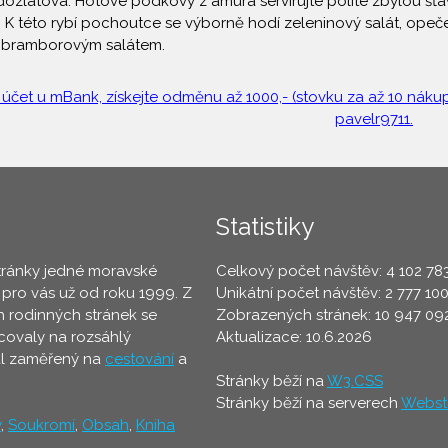
 dozlatova. Hotové podkovy z amura servírujte polité zbylou š
. K této rybí pochoutce se výborně hodí zeleninový salát, op
s bramborovým salátem.
 účet u mBank, získejte odměnu až 1000,- (stovku za až 10 nákupů
pavelr9711.
Statistiky
tránky jedné moravské
Celkový počet návštěv: 4 102 78
 pro vás už od roku 1999. Z
Unikátní počet návštěv: 2 777 10
 rodinných stránek se
Zobrazených stránek: 10 947 09
ovaly na rozsáhlý
Aktualizace: 10.6.2026
ál zaměřený na
cestování
a
Stránky běží na
W3.CSS
Stránky běží na serverech
Webst
y
,
Soukromí
,
Obsah
,
Kniha