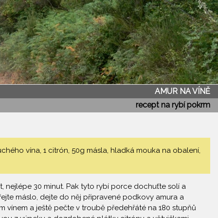
AMUR NA VÍNĚ
recept na rybí pokrm
chého vína, 1 citrón, 50g másla, hladká mouka na obalení,
 nejlépe 30 minut. Pak tyto rybí porce dochuťte solí a
řejte máslo, dejte do něj připravené podkovy amura a
m vínem a ještě pečte v troubě předehřáté na 180 stupňů