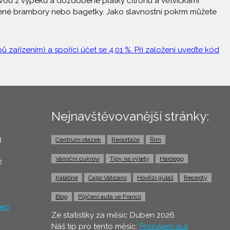
ťávou z výpeku a dozdobené plátky citrónu a větvičkami
ečené brambory nebo bagetky. Jako slavnostní pokrm můžete
 zařízením) a spořící účet se 4,01 %. Při založení uveďte kód
Nejnavštěvovanější stránky:
3
Centrum otázek
Reportáže
Řím
0
Vánoční cukroví
Tipy na výlety
Hardegg
2
Kalábrie
Capo Vaticano
Hovězí guláš
Recepty
Blog
Půjčení auta ve Francii
ep
Ze statistiky za měsíc Duben 2026
Náš tip pro tento měsíc:
Pronájem aut