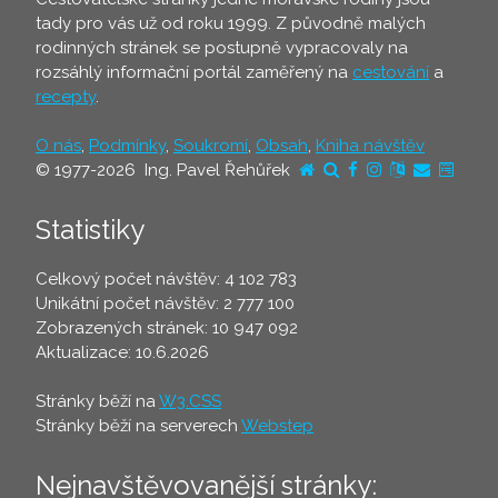
tady pro vás už od roku 1999. Z původně malých
rodinných stránek se postupně vypracovaly na
rozsáhlý informační portál zaměřený na
cestování
a
recepty
.
O nás
,
Podmínky
,
Soukromí
,
Obsah
,
Kniha návštěv
© 1977-2026 Ing. Pavel Řehůřek
Statistiky
Celkový počet návštěv: 4 102 783
Unikátní počet návštěv: 2 777 100
Zobrazených stránek: 10 947 092
Aktualizace: 10.6.2026
Stránky běží na
W3.CSS
Stránky běží na serverech
Webstep
Nejnavštěvovanější stránky: