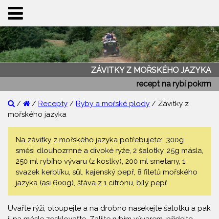
ZÁVITKY Z MOŘSKÉHO JAZYKA
recept na rybí pokrm
/
/
Recepty
/
Ryby a mořské plody
/ Závitky z
mořského jazyka
Na závitky z mořského jazyka potřebujete: 300g
směsi dlouhozrnné a divoké rýže, 2 šalotky, 25g másla,
250 ml rybího vývaru (z kostky), 200 ml smetany, 1
svazek kerblíku, sůl, kajenský pepř, 8 filetů mořského
jazyka (asi 600g), šťáva z 1 citrónu, bílý pepř.
Uvařte rýži, oloupejte a na drobno nasekejte šalotku a pak