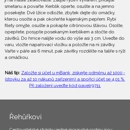
ji na másle zesklovaťte. Zalijte rybím vývarem, přidejte
smetanu a povařte. Kerblík operte, osušte a na jemno
posekejte. Dvě lžíce odložte, zbytek dejte do omáčky,
kterou osolte a pak okořeňte kajenským pepřem. Rybí
filety omyjte, osušte a pokapte citrónovou šťávou. Osolte,
opepřete, posypte posekaným kerblíkem a stočte do
závitků. Do hrnce nalijte vodu do výše asi 3 cm. Uveďte do
varu, vložte napařovací vložku a položte na ni závitky.
Vařte v páře asi 6 minut, pak závitky rozdělte na talíře s rýží
a omáčkou.
Náš tip:
Založte si účet u mBank, získejte odměnu až 1000,-
(stovku za až 10 nákupů zařízením) a spořící účet se 4,01 %.
Při založení uveďte kód pavelr9711.
Řehůřkovi
Cestovatelské stránky jedné moravské rodiny jsou