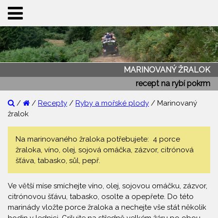
MARINOVANÝ ŽRALOK
recept na rybí pokrm
/
/
Recepty
/
Ryby a mořské plody
/ Marinovaný
žralok
Na marinovaného žraloka potřebujete: 4 porce
žraloka, víno, olej, sojová omáčka, zázvor, citrónová
šťáva, tabasko, sůl, pepř.
Ve větší míse smíchejte víno, olej, sojovou omáčku, zázvor,
citrónovou šťávu, tabasko, osolte a opepřete. Do této
marinády vložte porce žraloka a nechejte vše stát několik