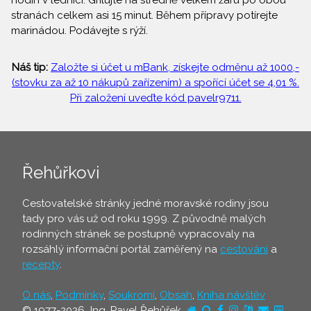
hodin v lednici. Grilujte na středně velkém žáru po obou
stranách celkem asi 15 minut. Během přípravy potírejte
marinádou. Podávejte s rýží.
Náš tip:
Založte si účet u mBank, získejte odměnu až 1000,-
(stovku za až 10 nákupů zařízením) a spořící účet se 4,01 %.
Při založení uveďte kód pavelr9711.
Řehůřkovi
Cestovatelské stránky jedné moravské rodiny jsou
tady pro vás už od roku 1999. Z původně malých
rodinných stránek se postupně vypracovaly na
rozsáhlý informační portál zaměřený na
cestování
a
recepty
.
O nás
,
Podmínky
,
Soukromí
,
Obsah
,
Kniha návštěv
© 1977-2026 Ing. Pavel Řehůřek