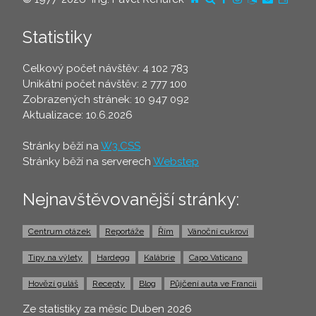
Statistiky
Celkový počet návštěv: 4 102 783
Unikátní počet návštěv: 2 777 100
Zobrazených stránek: 10 947 092
Aktualizace: 10.6.2026
Stránky běží na
W3.CSS
Stránky běží na serverech
Webstep
Nejnavštěvovanější stránky:
Centrum otázek
Reportáže
Řím
Vánoční cukroví
Tipy na výlety
Hardegg
Kalábrie
Capo Vaticano
Hovězí guláš
Recepty
Blog
Půjčení auta ve Francii
Ze statistiky za měsíc Duben 2026