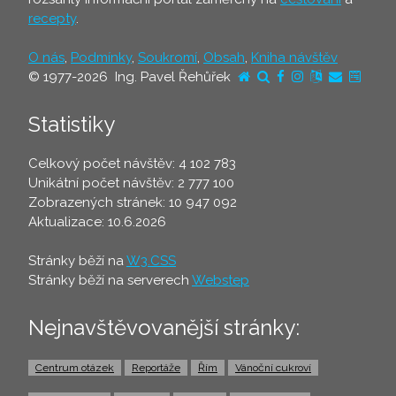
recepty
.
O nás
,
Podmínky
,
Soukromí
,
Obsah
,
Kniha návštěv
© 1977-2026 Ing. Pavel Řehůřek
Statistiky
Celkový počet návštěv: 4 102 783
Unikátní počet návštěv: 2 777 100
Zobrazených stránek: 10 947 092
Aktualizace: 10.6.2026
Stránky běží na
W3.CSS
Stránky běží na serverech
Webstep
Nejnavštěvovanější stránky:
Centrum otázek
Reportáže
Řím
Vánoční cukroví