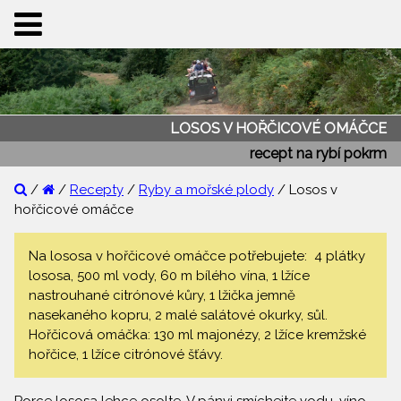
LOSOS V HOŘČICOVÉ OMÁČCE
recept na rybí pokrm
/
/
Recepty
/
Ryby a mořské plody
/ Losos v
hořčicové omáčce
Na lososa v hořčicové omáčce potřebujete: 4 plátky
lososa, 500 ml vody, 60 m bílého vína, 1 lžíce
nastrouhané citrónové kůry, 1 lžička jemně
nasekaného kopru, 2 malé salátové okurky, sůl.
Hořčicová omáčka: 130 ml majonézy, 2 lžíce kremžské
hořčice, 1 lžíce citrónové šťávy.