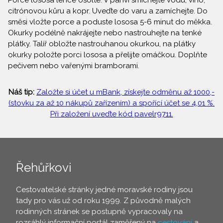
Porce lososa lehce osolte. V pánvi smíchejte vodu, víno,
citrónovou kůru a kopr. Uveďte do varu a zamíchejte. Do
směsi vložte porce a poduste lososa 5-6 minut do měkka.
Okurky podélně nakrájejte nebo nastrouhejte na tenké
plátky. Talíř obložte nastrouhanou okurkou, na plátky
okurky položte porci lososa a přelijte omáčkou. Doplňte
pečivem nebo vařenými bramborami.
Náš tip:
Založte si účet u mBank, získejte odměnu až 1000,-
(stovku za až 10 nákupů zařízením) a spořící účet se 4,01 %.
Při založení uveďte kód pavelr9711.
Řehůřkovi
Cestovatelské stránky jedné moravské rodiny jsou
tady pro vás už od roku 1999. Z původně malých
rodinných stránek se postupně vypracovaly na
rozsáhlý informační portál zaměřený na
cestování
a