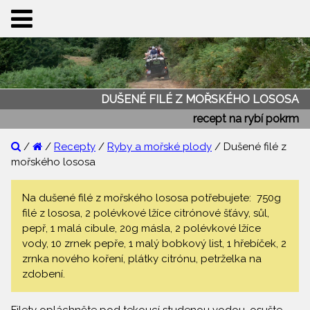
DUŠENÉ FILÉ Z MOŘSKÉHO LOSOSA
recept na rybí pokrm
/
/
Recepty
/
Ryby a mořské plody
/ Dušené filé z
mořského lososa
Na dušené filé z mořského lososa potřebujete: 750g
filé z lososa, 2 polévkové lžíce citrónové šťávy, sůl,
pepř, 1 malá cibule, 20g másla, 2 polévkové lžíce
vody, 10 zrnek pepře, 1 malý bobkový list, 1 hřebíček, 2
zrnka nového koření, plátky citrónu, petrželka na
zdobení.