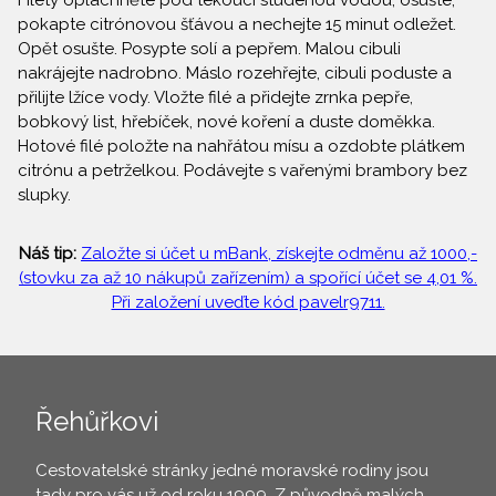
Filety opláchněte pod tekoucí studenou vodou, osušte,
pokapte citrónovou šťávou a nechejte 15 minut odležet.
Opět osušte. Posypte solí a pepřem. Malou cibuli
nakrájejte nadrobno. Máslo rozehřejte, cibuli poduste a
přilijte lžíce vody. Vložte filé a přidejte zrnka pepře,
bobkový list, hřebíček, nové koření a duste doměkka.
Hotové filé položte na nahřátou mísu a ozdobte plátkem
citrónu a petrželkou. Podávejte s vařenými brambory bez
slupky.
Náš tip:
Založte si účet u mBank, získejte odměnu až 1000,-
(stovku za až 10 nákupů zařízením) a spořící účet se 4,01 %.
Při založení uveďte kód pavelr9711.
Řehůřkovi
Cestovatelské stránky jedné moravské rodiny jsou
tady pro vás už od roku 1999. Z původně malých