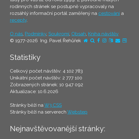
rodinných stránek se postupně vypracovaly na
rozsáhlý informační portál zaměřený na
cestování
a
recepty
.
O nás
,
Podmínky
,
Soukromí
,
Obsah
,
Kniha návštěv
© 1977-2026 Ing. Pavel Řehůřek
Statistiky
Celkový počet návštěv: 4 102 783
Unikátní počet návštěv: 2 777 100
Zobrazených stránek: 10 947 092
Aktualizace: 10.6.2026
Stránky běží na
W3.CSS
Stránky běží na serverech
Webstep
Nejnavštěvovanější stránky: