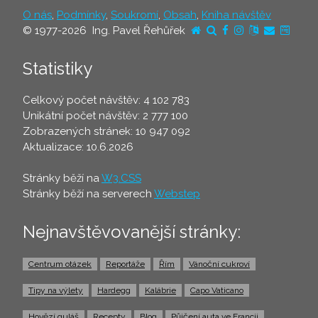
O nás
,
Podmínky
,
Soukromí
,
Obsah
,
Kniha návštěv
© 1977-2026 Ing. Pavel Řehůřek
Statistiky
Celkový počet návštěv: 4 102 783
Unikátní počet návštěv: 2 777 100
Zobrazených stránek: 10 947 092
Aktualizace: 10.6.2026
Stránky běží na
W3.CSS
Stránky běží na serverech
Webstep
Nejnavštěvovanější stránky:
Centrum otázek
Reportáže
Řím
Vánoční cukroví
Tipy na výlety
Hardegg
Kalábrie
Capo Vaticano
Hovězí guláš
Recepty
Blog
Půjčení auta ve Francii