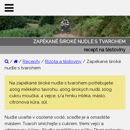
ZAPÉKANÉ ŠIROKÉ NUDLE S TVAROHEM
recept na těstoviny
/
/
Recepty
/
Rizota a těstoviny
/ Zapékané široké
nudle s tvarohem
Na zapékané široké nudle s tvarohem potřebujete:
400g měkkého tavrohu, 400g širokých nudlí, 100g
cukru moučka, 4 vejce, 1/4 hrnku mléka, máslo,
citrónová kůra, sůl.
Nudle uvařte v osolené vodě, sceďte je a omastěte
máslem. Tvaroh smíchejte s cukrem, třemi vejci a