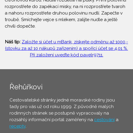
citrónovou kůrou. Nudle rozdělte na půlky. První polovinu
rozprostřete do zapékací misky, na ni rozprostřete tvaroh
a nahoru rozprostřete druhou polovinu nudlí. Zapečte v
troubě. Smíchejte vejce s mlékem, zalijte nudle a ještě
chvíli dopečte.
Náš tip:
Založte si účet u mBank, získejte odměnu až 1000,-
(stovku za až 10 nákupů zařízením) a spořící účet se 4,01 %.
Při založení uveďte kód pavelr9711.
Řehůřkovi
Cestovatelské stránky jedné moravské rodiny jsou
tady pro vás už od roku 1999. Z původně malých
rodinných stránek se postupně vypracovaly na
rozsáhlý informační portál zaměřený na
cestování
a
recepty
.