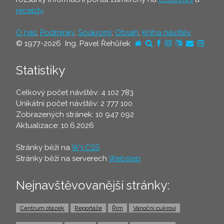
recepty
.
O nás
,
Podmínky
,
Soukromí
,
Obsah
,
Kniha návštěv
© 1977-2026 Ing. Pavel Řehůřek
Statistiky
Celkový počet návštěv: 4 102 783
Unikátní počet návštěv: 2 777 100
Zobrazených stránek: 10 947 092
Aktualizace: 10.6.2026
Stránky běží na
W3.CSS
Stránky běží na serverech
Webstep
Nejnavštěvovanější stránky:
Centrum otázek
Reportáže
Řím
Vánoční cukroví