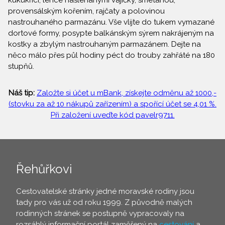
kukukřicí, lehce našlehanými vajíčky, smetanou,
provensálským kořením, rajčaty a polovinou
nastrouhaného parmazánu. Vše vlijte do tukem vymazané
dortové formy, posypte balkánským sýrem nakrájeným na
kostky a zbylým nastrouhaným parmazánem. Dejte na
něco málo přes půl hodiny péct do trouby zahřáté na 180
stupňů.
Náš tip:
Založte si účet u mBank, získejte odměnu až 1000,-
(stovku za až 10 nákupů zařízením) a spořící účet se 4,01 %.
Při založení uveďte kód pavelr9711.
Řehůřkovi
Cestovatelské stránky jedné moravské rodiny jsou
tady pro vás už od roku 1999. Z původně malých
rodinných stránek se postupně vypracovaly na
rozsáhlý informační portál zaměřený na
cestování
a