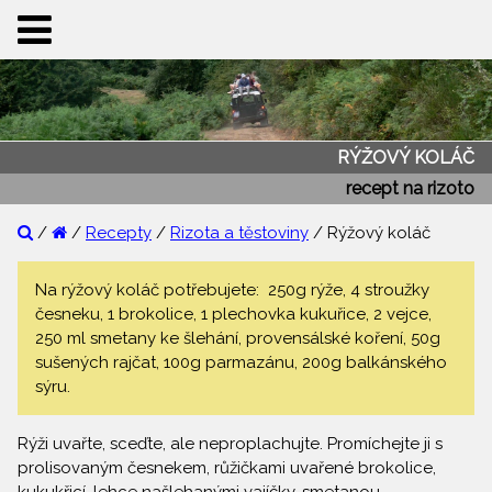
RÝŽOVÝ KOLÁČ
recept na rizoto
/
/
Recepty
/
Rizota a těstoviny
/ Rýžový koláč
Na rýžový koláč potřebujete: 250g rýže, 4 stroužky
česneku, 1 brokolice, 1 plechovka kukuřice, 2 vejce,
250 ml smetany ke šlehání, provensálské koření, 50g
sušených rajčat, 100g parmazánu, 200g balkánského
sýru.
Rýži uvařte, sceďte, ale neproplachujte. Promíchejte ji s
prolisovaným česnekem, růžičkami uvařené brokolice,