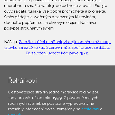
se šťávou. Olivy nakrájejte na kroužky, cibuli nakrájejte
nadrobno a smažte na oleji, dokud nezesklovatí. Přidejte
olivy, rajčata, tuňáka, vše dobře promíchejte a prohřejte.
Směs přidejte k uvařeným a zcezeným těstovinám,
dochuťte pepřem, solí a olivovým olejem. Na závěr
posypte strouhaným sýrem.
Náš tip:
Založte si účet u mBank, získejte odměnu až 1000,-
(stovku za až 10 nákupů zařízením) a spořící účet se 4,01 %.
Při založení uveďte kód pavelr9711.
Řehůřkovi
Cestovatelské stránky jedné moravské rodiny jsou
tady pro vás už od roku 1999. Z původně malých
rodinných stránek se postupně vypracovaly na
rozsáhlý informační portál zaměřený na
cestování
a
recepty
.