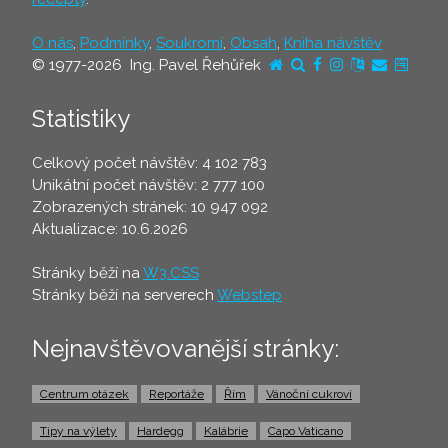
O nás
,
Podmínky
,
Soukromí
,
Obsah
,
Kniha návštěv
© 1977-2026 Ing. Pavel Řehůřek
Statistiky
Celkový počet návštěv: 4 102 783
Unikátní počet návštěv: 2 777 100
Zobrazených stránek: 10 947 092
Aktualizace: 10.6.2026
Stránky běží na
W3.CSS
Stránky běží na serverech
Webstep
Nejnavštěvovanější stránky:
Centrum otázek
Reportáže
Řím
Vánoční cukroví
Tipy na výlety
Hardegg
Kalábrie
Capo Vaticano