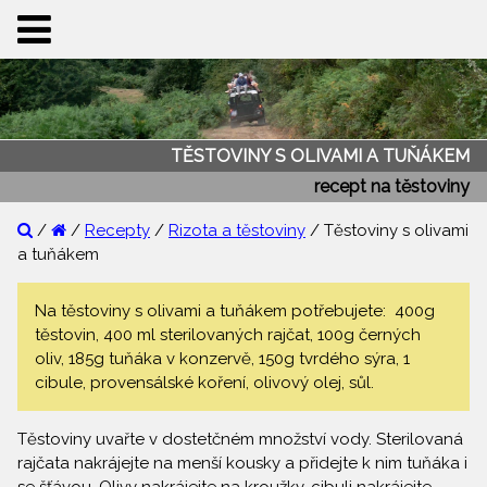
TĚSTOVINY S OLIVAMI A TUŇÁKEM
recept na těstoviny
/
/
Recepty
/
Rizota a těstoviny
/ Těstoviny s olivami
a tuňákem
Na těstoviny s olivami a tuňákem potřebujete: 400g
těstovin, 400 ml sterilovaných rajčat, 100g černých
oliv, 185g tuňáka v konzervě, 150g tvrdého sýra, 1
cibule, provensálské koření, olivový olej, sůl.
Těstoviny uvařte v dostetčném množství vody. Sterilovaná
rajčata nakrájejte na menší kousky a přidejte k nim tuňáka i