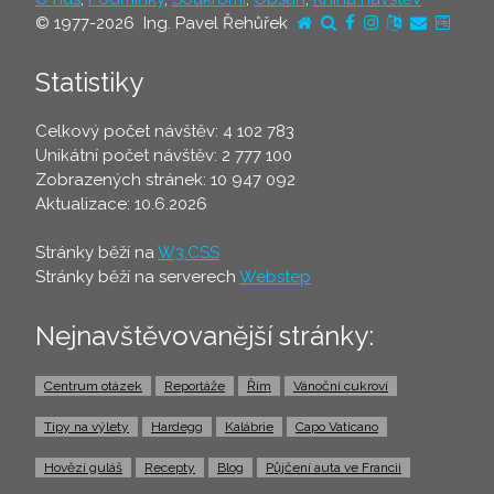
© 1977-2026 Ing. Pavel Řehůřek
Statistiky
Celkový počet návštěv: 4 102 783
Unikátní počet návštěv: 2 777 100
Zobrazených stránek: 10 947 092
Aktualizace: 10.6.2026
Stránky běží na
W3.CSS
Stránky běží na serverech
Webstep
Nejnavštěvovanější stránky:
Centrum otázek
Reportáže
Řím
Vánoční cukroví
Tipy na výlety
Hardegg
Kalábrie
Capo Vaticano
Hovězí guláš
Recepty
Blog
Půjčení auta ve Francii