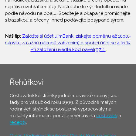
na nudličky. Bazalku a sekané vlašské ořechy opečte na
nepříliš rozehřátém oleji. Nastrouhejte sýr. Tortellini uvařte
podle návodu na obalu. Sceďte je a okapané promíchejte
s bazalkou a ořechy. Ihned podávejte posypané sýrem.
Náš tip:
Založte si účet u mBank, získejte odměnu až 1000,-
(stovku za až 10 nákupů zařízením) a spořící účet se 4,01 %.
Při založení uveďte kód pavelr9711.
Řehůřkovi
Cestovatelské stránky jedné moravské rodiny jsou
tady pro vás už od roku 1999. Z původně malých
rodinných stránek se postupně vypracovaly na
rozsáhlý informační portál zaměřený na
cestování
a
recepty
.
O nás
,
Podmínky
,
Soukromí
,
Obsah
,
Kniha návštěv