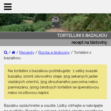
TORTELLINI S BAZALKOU
recept na těstoviny
/
/
Recepty
/
Rizota a těstoviny
/ Tortellini s
bazalkou
Na tortellini s bazalkou potřebujete: 1 velký svazek
bazalky, 100ml olivového oleje, 50g sekaných jader
vlašských ořechů, 50g strouhaného pecorina nebo
parmazánu, 500g čerstvých tortellini se špenátovou
nebo ricottovou náplní.
Bazalku opláchněte a osušte. Lístky otrhejte a nakrájejte