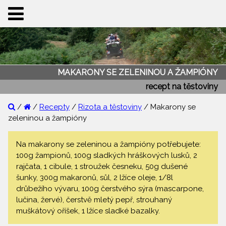
MAKARONY SE ZELENINOU A ŽAMPIÓNY
recept na těstoviny
/
/
Recepty
/
Rizota a těstoviny
/ Makarony se
zeleninou a žampióny
Na makarony se zeleninou a žampióny potřebujete:
100g žampionů, 100g sladkých hráškových lusků, 2
rajčata, 1 cibule, 1 stroužek česneku, 50g dušené
šunky, 300g makaronů, sůl, 2 lžíce oleje, 1/8l
drůbežího vývaru, 100g čerstvého sýra (mascarpone,
lučina, žervé), čerstvě mletý pepř, strouhaný
muškátový oříšek, 1 lžíce sladké bazalky.