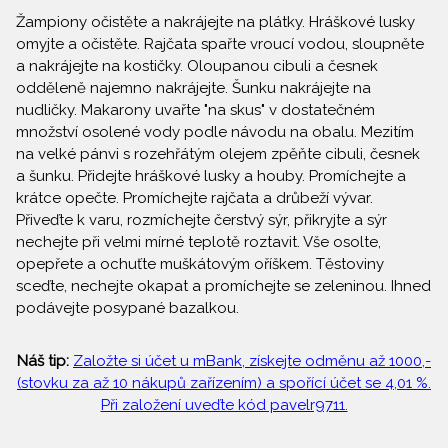
Žampiony očistěte a nakrájejte na plátky. Hráškové lusky
omyjte a očistěte. Rajčata spařte vroucí vodou, sloupněte
a nakrájejte na kostičky. Oloupanou cibuli a česnek
odděleně najemno nakrájejte. Šunku nakrájejte na
nudličky. Makarony uvařte "na skus" v dostatečném
množství osolené vody podle návodu na obalu. Mezitím
na velké pánvi s rozehřátým olejem zpěňte cibuli, česnek
a šunku. Přidejte hráškové lusky a houby. Promíchejte a
krátce opečte. Promíchejte rajčata a drůbeží vývar.
Přiveďte k varu, rozmíchejte čerstvý sýr, přikryjte a sýr
nechejte při velmi mírné teplotě roztavit. Vše osolte,
opepřete a ochuťte muškátovým oříškem. Těstoviny
sceďte, nechejte okapat a promíchejte se zeleninou. Ihned
podávejte posypané bazalkou.
Náš tip:
Založte si účet u mBank, získejte odměnu až 1000,-
(stovku za až 10 nákupů zařízením) a spořící účet se 4,01 %.
Při založení uveďte kód pavelr9711.