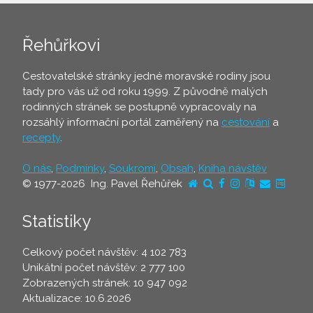
Řehůřkovi
Cestovatelské stránky jedné moravské rodiny jsou
tady pro vás už od roku 1999. Z původně malých
rodinných stránek se postupně vypracovaly na
rozsáhlý informační portál zaměřený na
cestování
a
recepty
.
O nás
,
Podmínky
,
Soukromí
,
Obsah
,
Kniha návštěv
© 1977-2026 Ing. Pavel Řehůřek
Statistiky
Celkový počet návštěv: 4 102 783
Unikátní počet návštěv: 2 777 100
Zobrazených stránek: 10 947 092
Aktualizace: 10.6.2026