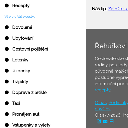
⚫ Recepty
Náš tip:
Založte si
Vše pro Vaše cesty:
⚫ Dovolená
⚫ Ubytování
Řehůřkovi
⚫ Cestovní pojištění
Cestovatelské s
⚫ Letenky
rodiny jsou tady
⚫ Jízdenky
původně malých
postupně vyprac
⚫ Trajekty
informační port
recepty
.
⚫ Doprava z letiště
O nás
,
Podmínk
⚫ Taxi
návštěv
⚫ Pronájem aut
© 1977-2026 In
⚫ Vstupenky a výlety