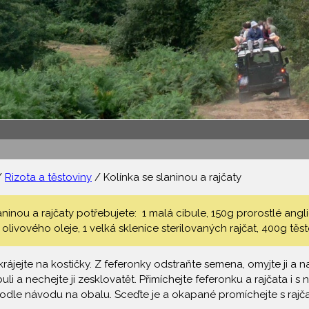
/
Rizota a těstoviny
/ Kolínka se slaninou a rajčaty
aninou a rajčaty potřebujete: 1 malá cibule, 150g prorostlé ang
e olivového oleje, 1 velká sklenice sterilovaných rajčat, 400g těs
krájejte na kostičky. Z feferonky odstraňte semena, omyjte ji a 
ibuli a nechejte ji zesklovatět. Přimíchejte feferonku a rajčata i 
odle návodu na obalu. Sceďte je a okapané promíchejte s rajča