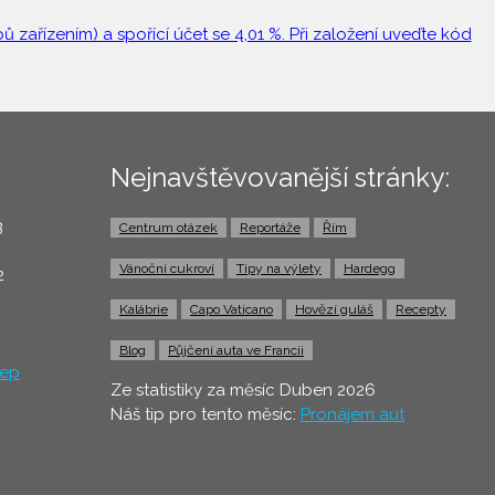
 zařízením) a spořící účet se 4,01 %. Při založení uveďte kód
Nejnavštěvovanější stránky:
3
Centrum otázek
Reportáže
Řím
0
Vánoční cukroví
Tipy na výlety
Hardegg
2
Kalábrie
Capo Vaticano
Hovězí guláš
Recepty
Blog
Půjčení auta ve Francii
ep
Ze statistiky za měsíc Duben 2026
Náš tip pro tento měsíc:
Pronájem aut