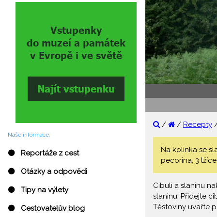
/
/
Recepty
Naše informace:
Na kolínka se sl
⚫ Reportáže z cest
pecorina, 3 lžíc
⚫ Otázky a odpovědi
Cibuli a slaninu na
⚫ Tipy na výlety
slaninu. Přidejte c
Těstoviny uvařte p
⚫ Cestovatelův blog