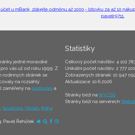
 účet u mBank, získejte odměnu až 1000,- (stovku za až 10 nákupů
pavelr9711.
Statistiky
tránky jedné moravské
Celkový počet návštěv: 4 102 78
 pro vás už od roku 1999. Z
Unikátní počet návštěv: 2 777 10
 rodinných stránek se
Zobrazených stránek: 10 947 09
ovaly na rozsáhlý
Aktualizace: 10.6.2026
ál zaměřený na
cestování
a
Stránky běží na
W3.CSS
Stránky běží na serverech
Webst
y
,
Soukromí
,
Obsah
,
Kniha
g. Pavel Řehůřek