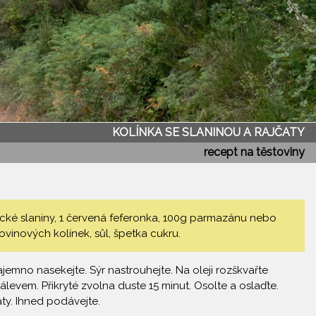
KOLÍNKA SE SLANINOU A RAJČATY
recept na těstoviny
lické slaniny, 1 červená feferonka, 100g parmazánu nebo
tovinových kolínek, sůl, špetka cukru.
najemno nasekejte. Sýr nastrouhejte. Na oleji rozškvařte
s nálevem. Přikryté zvolna duste 15 minut. Osolte a oslaďte.
ty. Ihned podávejte.