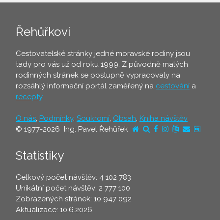
Řehůřkovi
Cestovatelské stránky jedné moravské rodiny jsou
tady pro vás už od roku 1999. Z původně malých
rodinných stránek se postupně vypracovaly na
rozsáhlý informační portál zaměřený na
cestování
a
recepty
.
O nás
,
Podmínky
,
Soukromí
,
Obsah
,
Kniha návštěv
© 1977-2026 Ing. Pavel Řehůřek
Statistiky
Celkový počet návštěv: 4 102 783
Unikátní počet návštěv: 2 777 100
Zobrazených stránek: 10 947 092
Aktualizace: 10.6.2026