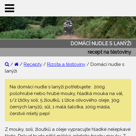
DOMÁCÍ NUDLE S LANÝŽI
recept na těstoviny
/
/
Recepty
/
Rizota a těstoviny
/ Domácí nudle s
lanýži
Na domácí nudle s lanýži potřebujete: 200g
polohrubé nebo hrubé mouky, hladká mouka na vál,
1/2 lžičky soli, 5 žloutků, 1 lžíce olivového oleje, 30g
černých lanýžů, sůl, 1 malá šalotka, 100g másla,
čerstvě mletý pepř.
Z mouky, soli, žloutků a oleje vypracujte hladké nelepkavé