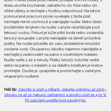
těsto. Pokud bude příliš měkké, přidejte trochu mouky. Z
těsta utvořte bochánek, zabalte ho do fólie nebo do
vlhké utěrky a nechejte 1 hodinu odpočinout. Na lehce
pomoučené pracovní ploše vyválejte z těsta plát,
nechejte mírně oschnout a nakrájejte nudle. Nebo těsto
protáhněte strojkem na nudle. Lanýže okartáčujte pod
tekoucí vodou. Pokud je kůže příliš tvrdá nebo zvrásnělá,
tence ji oloupejte. Lanýže nakrájejte na téměř průsvitné
plátky. Na nudle přiveďte do varu dostatečné množství
osolené vody. Oloupanou šalotku najemno nakrájejte a
nechejte ji zesklovatět na pánvi s rozehřátým máslem.
Nudle vařte 2 až 4 minuty. Plátky lanýžů rozložte vedle
sebe na pánev s máslem a za stálého kolébání je krátce
prohřejte. Osolte je, opepřete a promíchejte s vařenými,
okapanými nudlemi.
Náš tip:
Založte si účet u mBank, získejte odměnu až 1000,-
(stovku za až 10 nákupů zařízením) a spořící účet se 4,01 %.
Při založení uveďte kód pavelr9711.