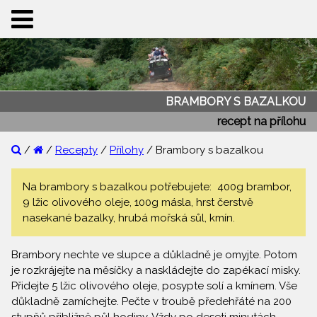
BRAMBORY S BAZALKOU
recept na přílohu
/
/
Recepty
/
Přílohy
/ Brambory s bazalkou
Na brambory s bazalkou potřebujete: 400g brambor,
9 lžic olivového oleje, 100g másla, hrst čerstvě
nasekané bazalky, hrubá mořská sůl, kmín.
Brambory nechte ve slupce a důkladně je omyjte. Potom
je rozkrájejte na měsíčky a naskládejte do zapékací misky.
Přidejte 5 lžic olivového oleje, posypte solí a kmínem. Vše
důkladně zamíchejte. Pečte v troubě předehřáté na 200