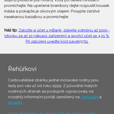
stupňů přibližně půl hodiny. Vždy po deseti minutách
promíchejte. Na upečené brambory dejte rozpustit kousek
másla a pokapte je olivovým olejem. Posypte čerstvě
nasekanou bazalkou a promíchejte.
Náš tip:
Založte si účet u mBank, získejte odměnu až 1000,-
(stovku za až 10 nákupů zařízením) a spořící účet se 4,01 %.
Při založení uveďte kód pavelr9711.
Řehůřkovi
Cestovatelské stránky jedné moravské rodiny jsou
tady pro vás už od roku 1999. Z původně malých
rodinných stránek se postupně vypracovaly na
rozsáhlý informační portál zaměřený na
cestování
a
recepty
.
O nás
,
Podmínky
,
Soukromí
,
Obsah
,
Kniha návštěv