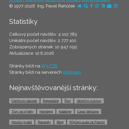
© 1977-2026 Ing. Pavel Řehůřek
Statistiky
Celkový počet návštěv: 4 102 783
Unikátní počet návštěv: 2 777 100
Zobrazených stránek: 10 947 092
Aktualizace: 10.6.2026
Stránky běží na
W3.CSS
Stránky běží na serverech
Webstep
Nejnavštěvovanější stránky:
Centrum otázek
Reportáže
Řím
Vánoční cukroví
Tipy na výlety
Hardegg
Kalábrie
Capo Vaticano
Hovězí guláš
Recepty
Blog
Půjčení auta ve Francii