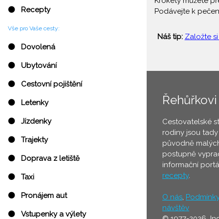
Krokety můžete př
⚫ Recepty
Podávejte k peče
Vše pro Vaše cesty:
Náš tip:
Založte si
⚫ Dovolená
⚫ Ubytování
⚫ Cestovní pojištění
Řehůřkovi
⚫ Letenky
⚫ Jízdenky
Cestovatelské s
rodiny jsou tady
⚫ Trajekty
původně malých
postupně vyprac
⚫ Doprava z letiště
informační port
recepty
.
⚫ Taxi
⚫ Pronájem aut
O nás
,
Podmínk
návštěv
⚫ Vstupenky a výlety
© 1977-2026 In