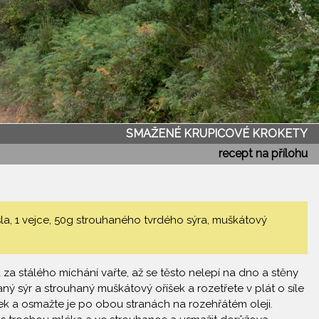
SMAŽENÉ KRUPICOVÉ KROKETY
recept na přílohu
la, 1 vejce, 50g strouhaného tvrdého sýra, muškátový
a stálého míchání vařte, až se těsto nelepí na dno a stěny
ý sýr a strouhaný muškátový oříšek a rozetřete v plát o síle
k a osmažte je po obou stranách na rozehřátém oleji.