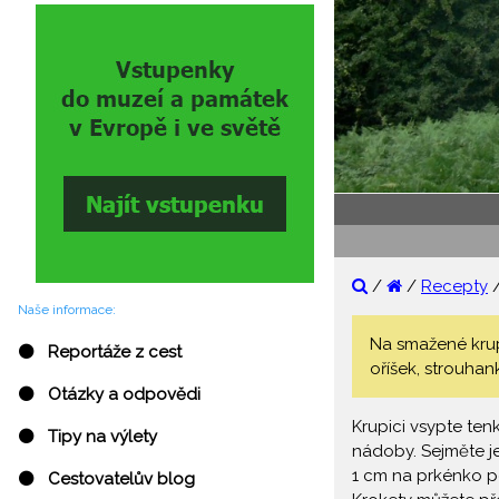
/
/
Recepty
Naše informace:
Na smažené krup
⚫ Reportáže z cest
oříšek, strouhank
⚫ Otázky a odpovědi
Krupici vsypte te
⚫ Tipy na výlety
nádoby. Sejměte je
1 cm na prkénko p
⚫ Cestovatelův blog