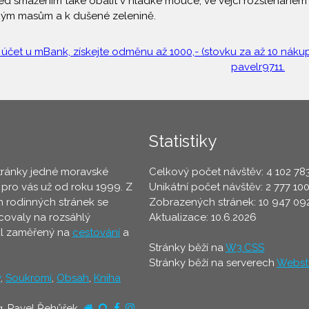
ed smažením také obalit v hladké mouce, ve vejci rozšlehaném
ným masům a k dušené zelenině.
 účet u mBank, získejte odměnu až 1000,- (stovku za až 10 nákupů
pavelr9711.
Statistiky
tránky jedné moravské
Celkový počet návštěv: 4 102 78
 pro vás už od roku 1999. Z
Unikátní počet návštěv: 2 777 10
 rodinných stránek se
Zobrazených stránek: 10 947 09
ovaly na rozsáhlý
Aktualizace: 10.6.2026
ál zaměřený na
cestování
a
Stránky běží na
W3.CSS
Stránky běží na serverech
Webst
y
,
Soukromí
,
Obsah
,
Kniha
g. Pavel Řehůřek