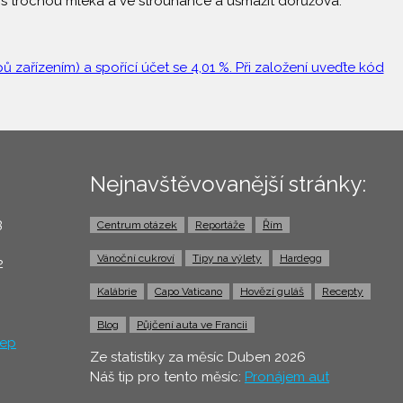
 s trochou mléka a ve strouhance a usmažit dorůžova.
 zařízením) a spořící účet se 4,01 %. Při založení uveďte kód
Nejnavštěvovanější stránky:
3
Centrum otázek
Reportáže
Řím
0
Vánoční cukroví
Tipy na výlety
Hardegg
2
Kalábrie
Capo Vaticano
Hovězí guláš
Recepty
Blog
Půjčení auta ve Francii
ep
Ze statistiky za měsíc Duben 2026
Náš tip pro tento měsíc:
Pronájem aut