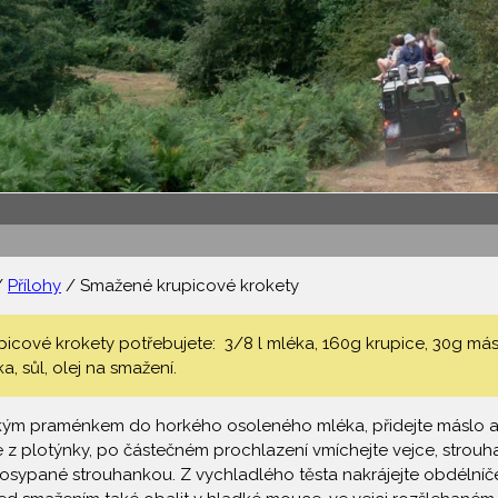
/
Přílohy
/ Smažené krupicové krokety
icové krokety potřebujete: 3/8 l mléka, 160g krupice, 30g más
a, sůl, olej na smažení.
nkým praménkem do horkého osoleného mléka, přidejte máslo a z
 z plotýnky, po částečném prochlazení vmíchejte vejce, strouhan
osypané strouhankou. Z vychladlého těsta nakrájejte obdélníče