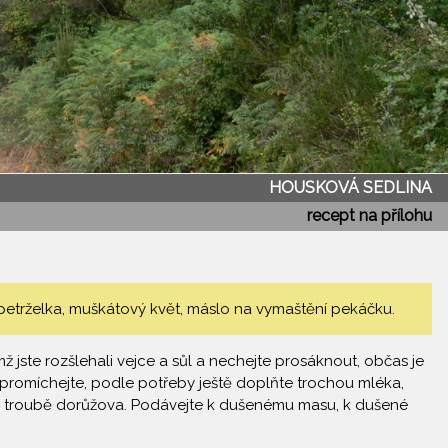
HOUSKOVÁ SEDLINA
recept na přílohu
, petrželka, muškátový květ, máslo na vymaštění pekáčku.
ste rozšlehali vejce a sůl a nechejte prosáknout, občas je
romíchejte, podle potřeby ještě doplňte trochou mléka,
é troubě dorůžova. Podávejte k dušenému masu, k dušené