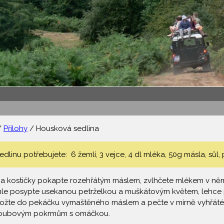
/
Přílohy
/ Housková sedlina
linu potřebujete: 6 žemlí, 3 vejce, 4 dl mléka, 50g másla, sůl
 kostičky pokapte rozehřátým máslem, zvlhčete mlékem v němž j
mle posypte usekanou petrželkou a muškátovým květem, lehce p
vložte do pekáčku vymaštěného máslem a pečte v mírně vyhřát
houbovým pokrmům s omáčkou.