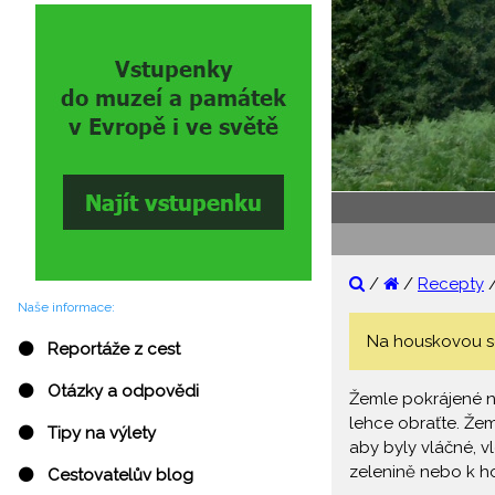
/
/
Recepty
Naše informace:
Na houskovou sed
⚫ Reportáže z cest
⚫ Otázky a odpovědi
Žemle pokrájené na
lehce obraťte. Že
⚫ Tipy na výlety
aby byly vláčné, 
zelenině nebo k 
⚫ Cestovatelův blog