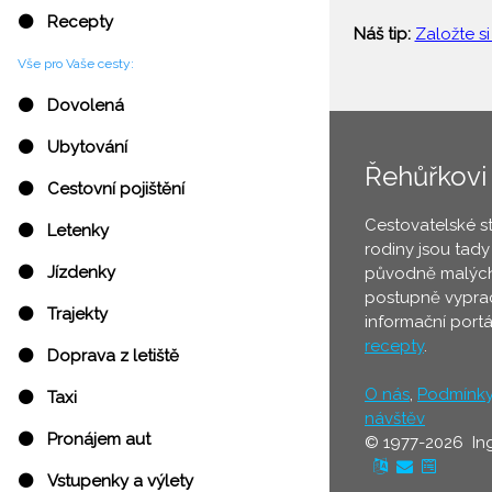
⚫ Recepty
Náš tip:
Založte si
Vše pro Vaše cesty:
⚫ Dovolená
⚫ Ubytování
Řehůřkovi
⚫ Cestovní pojištění
Cestovatelské s
⚫ Letenky
rodiny jsou tady
⚫ Jízdenky
původně malých
postupně vyprac
⚫ Trajekty
informační port
recepty
.
⚫ Doprava z letiště
O nás
,
Podmínk
⚫ Taxi
návštěv
⚫ Pronájem aut
© 1977-2026 In
⚫ Vstupenky a výlety