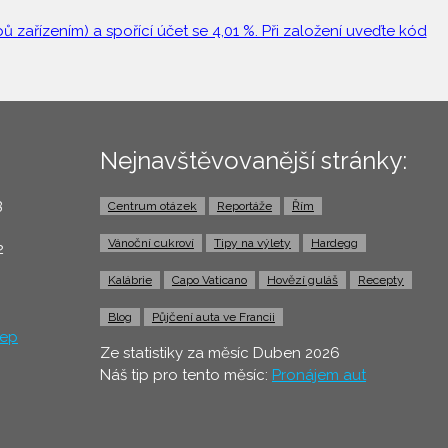
 zařízením) a spořící účet se 4,01 %. Při založení uveďte kód
Nejnavštěvovanější stránky:
3
Centrum otázek
Reportáže
Řím
0
Vánoční cukroví
Tipy na výlety
Hardegg
2
Kalábrie
Capo Vaticano
Hovězí guláš
Recepty
Blog
Půjčení auta ve Francii
ep
Ze statistiky za měsíc Duben 2026
Náš tip pro tento měsíc:
Pronájem aut