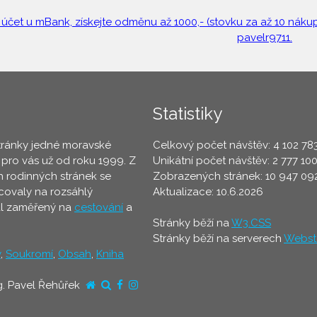
 účet u mBank, získejte odměnu až 1000,- (stovku za až 10 nákupů
pavelr9711.
Statistiky
tránky jedné moravské
Celkový počet návštěv: 4 102 78
 pro vás už od roku 1999. Z
Unikátní počet návštěv: 2 777 10
 rodinných stránek se
Zobrazených stránek: 10 947 09
ovaly na rozsáhlý
Aktualizace: 10.6.2026
ál zaměřený na
cestování
a
Stránky běží na
W3.CSS
Stránky běží na serverech
Webst
y
,
Soukromí
,
Obsah
,
Kniha
g. Pavel Řehůřek