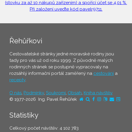
(stovku za až 10 nákupů zařízením) a spořící účet se 4,01 %.
Při založení uveďte kód pavelr9711.
Řehůřkovi
Cestovatelské stránky jedné moravské rodiny jsou
tady pro vás už od roku 1999. Z původně malých
rodinných stránek se postupně vypracovaly na
rozsáhlý informační portál zaměřený na
cestování
a
recepty
.
O nás
,
Podmínky
,
Soukromí
,
Obsah
,
Kniha návštěv
© 1977-2026 Ing. Pavel Řehůřek
Statistiky
Celkový počet návštěv: 4 102 783