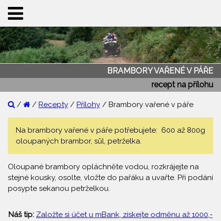
BRAMBORY VAŘENÉ V PÁŘE
recept na přílohu
/
/
Recepty
/
Přílohy
/ Brambory vařené v páře
Na brambory vařené v páře potřebujete: 600 až 800g
oloupaných brambor, sůl, petrželka.
Oloupané brambory opláchněte vodou, rozkrájejte na
stejné kousky, osolte, vložte do pařáku a uvařte. Při podání
posypte sekanou petrželkou.
Náš tip:
Založte si účet u mBank, získejte odměnu až 1000,-