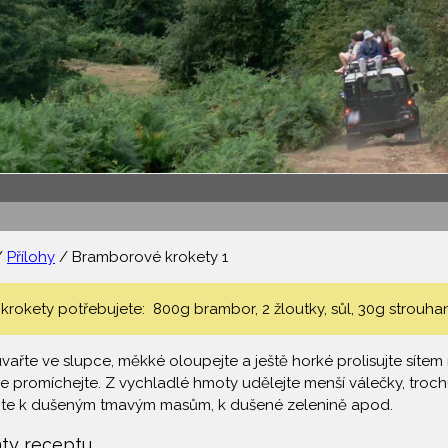
/
Přílohy
/ Bramborové krokety 1
rokety potřebujete: 800g brambor, 2 žloutky, sůl, 30g strouhan
řte ve slupce, měkké oloupejte a ještě horké prolisujte sítem 
 promíchejte. Z vychladlé hmoty udělejte menší válečky, troch
jte k dušeným tmavým masům, k dušené zelenině apod.
nty receptu