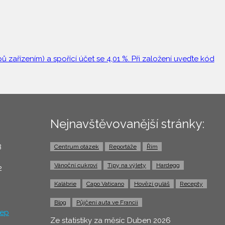
 zařízením) a spořící účet se 4,01 %. Při založení uveďte kód
Nejnavštěvovanější stránky:
3
Centrum otázek
Reportáže
Řím
0
Vánoční cukroví
Tipy na výlety
Hardegg
2
Kalábrie
Capo Vaticano
Hovězí guláš
Recepty
Blog
Půjčení auta ve Francii
ep
Ze statistiky za měsíc Duben 2026