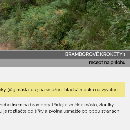
BRAMBOROVÉ KROKETY 1
recept na přílohu
ky, 30g másla, olej na smažení, hladká mouka na vyválení.
nebo lisem na brambory. Přidejte změklé máslo, žloutky,
u je roztlačte do šířky a zvolna usmažte po obou stranách