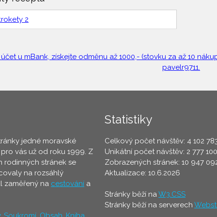
rokety 2
 účet u mBank, získejte odměnu až 1000,- (stovku za až 10 nákupů
pavelr9711.
Statistiky
tránky jedné moravské
Celkový počet návštěv: 4 102 78
 pro vás už od roku 1999. Z
Unikátní počet návštěv: 2 777 10
 rodinných stránek se
Zobrazených stránek: 10 947 09
ovaly na rozsáhlý
Aktualizace: 10.6.2026
ál zaměřený na
cestování
a
Stránky běží na
W3.CSS
Stránky běží na serverech
Webst
y
,
Soukromí
,
Obsah
,
Kniha