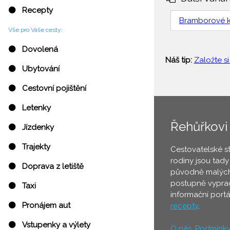
⚫ Recepty
Bramborové k
Vše pro Vaše cesty:
⚫ Dovolená
Náš tip:
Založte si
⚫ Ubytování
⚫ Cestovní pojištění
⚫ Letenky
Řehůřkovi
⚫ Jízdenky
⚫ Trajekty
Cestovatelské s
rodiny jsou tady
⚫ Doprava z letiště
původně malých
postupně vyprac
⚫ Taxi
informační port
⚫ Pronájem aut
recepty
.
⚫ Vstupenky a výlety
O nás
,
Podmínk