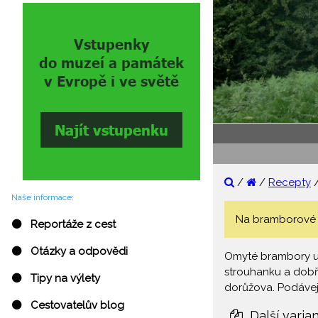
/
/
Recepty
Naše informace:
Na bramborové k
⚫ Reportáže z cest
⚫ Otázky a odpovědi
Omyté brambory uva
strouhanku a dobře
⚫ Tipy na výlety
dorůžova. Podáve
⚫ Cestovatelův blog
Další varia