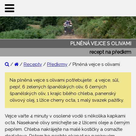
PLNĚNÁ VEJCE S OLIVAMI
recept na předkrm
/
/
Recepty
/
Předkrmy
/ Plněná vejce s olivami
Na plněná vejce s olivami potřebujete: 4 vejce, sůl,
pepř, 6 zelených španělských oliv, 6 černých
španělských oliv, 1 krajíc bílého chleba, panenský
olivový olej, 1 lžíce cherry octa, 1 malý svazek pažitky.
Vejce vařte 4 minuty v osolené vodě s několika kapkami
octa. Nasekané olivy smíchejte se 2 lžícemi oleje a černým
pepřem. Chleba nakrájejte na malé kostičky a osmažte