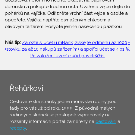
dozlatova. Potom ho nechte okapat na papírovém
ubrousku a pokapte trochou octa. Uvařená vejce dejte do
pohárků na vajíčka. Odřízněte vrchní část vejce a osolte a
opepřete. Vajíčka naplňte osmaženým chlebem a
olivovým tartarem. Posypte jemně nasekanou pažitkou.
Náš tip:
Založte si účet u mBank, získejte odměnu až 1000,-
(stovku za až 10 nákupů zařízením) a spořící účet se 4,01 %.
Při založení uveďte kód pavelr9711.
Řehůřkovi
Cestovatelské stránky jedné moravské rodiny jsou
tady pro vás už od roku 1999. Z původně malých
rodinných stránek se postupně vypracovaly na
rozsáhlý informační portál zaměřený na
cestování
a
recepty
.