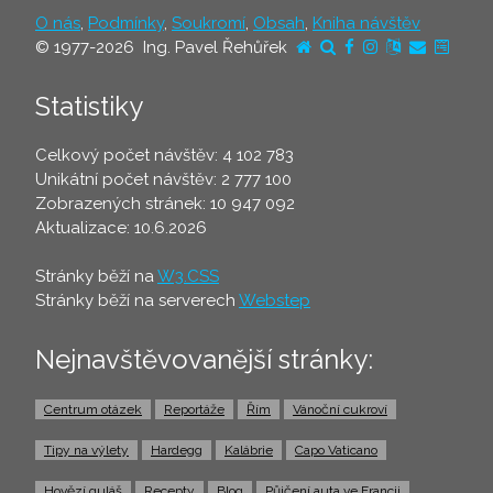
O nás
,
Podmínky
,
Soukromí
,
Obsah
,
Kniha návštěv
© 1977-2026 Ing. Pavel Řehůřek
Statistiky
Celkový počet návštěv: 4 102 783
Unikátní počet návštěv: 2 777 100
Zobrazených stránek: 10 947 092
Aktualizace: 10.6.2026
Stránky běží na
W3.CSS
Stránky běží na serverech
Webstep
Nejnavštěvovanější stránky:
Centrum otázek
Reportáže
Řím
Vánoční cukroví
Tipy na výlety
Hardegg
Kalábrie
Capo Vaticano
Hovězí guláš
Recepty
Blog
Půjčení auta ve Francii