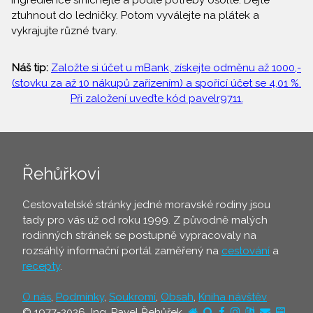
ingredience smíchejte a podle potřeby osolte. Dejte
ztuhnout do ledničky. Potom vyválejte na plátek a
vykrajujte různé tvary.
Náš tip:
Založte si účet u mBank, získejte odměnu až 1000,-
(stovku za až 10 nákupů zařízením) a spořící účet se 4,01 %.
Při založení uveďte kód pavelr9711.
Řehůřkovi
Cestovatelské stránky jedné moravské rodiny jsou
tady pro vás už od roku 1999. Z původně malých
rodinných stránek se postupně vypracovaly na
rozsáhlý informační portál zaměřený na
cestování
a
recepty
.
O nás
,
Podmínky
,
Soukromí
,
Obsah
,
Kniha návštěv
© 1977-2026 Ing. Pavel Řehůřek