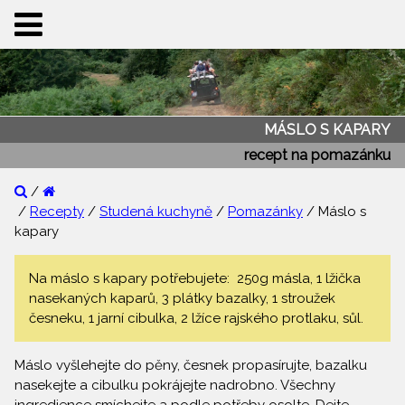
MÁSLO S KAPARY
recept na pomazánku
/
/
Recepty
/
Studená kuchyně
/
Pomazánky
/ Máslo s
kapary
Na máslo s kapary potřebujete: 250g másla, 1 lžička
nasekaných kaparů, 3 plátky bazalky, 1 stroužek
česneku, 1 jarní cibulka, 2 lžíce rajského protlaku, sůl.
Máslo vyšlehejte do pěny, česnek propasírujte, bazalku
nasekejte a cibulku pokrájejte nadrobno. Všechny