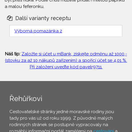
být příliš řídká. Podle chuti můžete přidat i mletou papriku
a malou feferonku.
Další varianty receptu
Výborná pomazánka 2
Náš tip:
Založte si účet u mBank, získejte odměnu až 1000,-
(stovku za až 10 nákupů zařízením) a spořící účet se 4,01 %.
Při založení uveďte kód pavelr9711.
Řehůřkovi
Cestovatelské stránky jedné moravské rodiny jsou
tady pro vás už od roku 1999. Z původně malých
rodinných stránek se postupně vypracovaly na
rozsáhlý informační portál zaměřený na
cestování
a