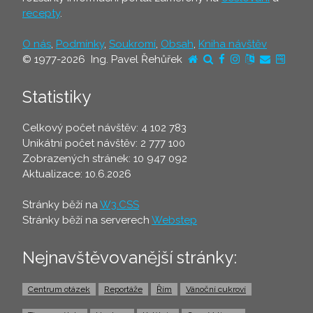
recepty
.
O nás
,
Podmínky
,
Soukromí
,
Obsah
,
Kniha návštěv
© 1977-2026 Ing. Pavel Řehůřek
Statistiky
Celkový počet návštěv: 4 102 783
Unikátní počet návštěv: 2 777 100
Zobrazených stránek: 10 947 092
Aktualizace: 10.6.2026
Stránky běží na
W3.CSS
Stránky běží na serverech
Webstep
Nejnavštěvovanější stránky:
Centrum otázek
Reportáže
Řím
Vánoční cukroví