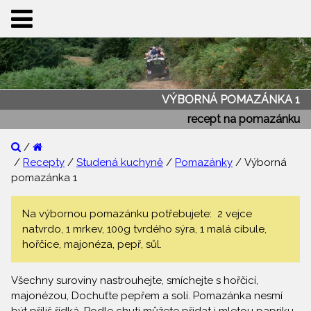
VÝBORNÁ POMAZÁNKA 1
recept na pomazánku
/
/
Recepty
/
Studená kuchyně
/
Pomazánky
/ Výborná
pomazánka 1
Na výbornou pomazánku potřebujete: 2 vejce
natvrdo, 1 mrkev, 100g tvrdého sýra, 1 malá cibule,
hořčice, majonéza, pepř, sůl.
Všechny suroviny nastrouhejte, smíchejte s hořčicí,
majonézou, Dochuťte pepřem a solí. Pomazánka nesmí