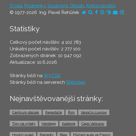
O nás
,
Podmínky
,
Soukromí
,
Obsah
,
Kniha návštěv
© 1977-2026 Ing. Pavel Řehůřek
Statistiky
Celkový počet návštěv: 4 102 783
Unikátní počet návštěv: 2 777 100
Zobrazených stránek: 10 947 092
Aktualizace: 10.6.2026
Stránky běží na
W3.CSS
Stránky běží na serverech
Webstep
Nejnavštěvovanější stránky:
Centrum otázek
Reportáže
Řím
Vánoční cukroví
Tipy na výlety
Hardegg
Kalábrie
Capo Vaticano
Hovězí guláš
Recepty
Blog
Půjčení auta ve Francii