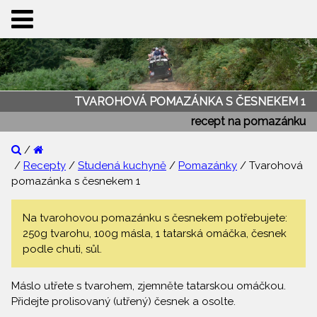
TVAROHOVÁ POMAZÁNKA S ČESNEKEM 1
recept na pomazánku
/
/
Recepty
/
Studená kuchyně
/
Pomazánky
/ Tvarohová
pomazánka s česnekem 1
Na tvarohovou pomazánku s česnekem potřebujete:
250g tvarohu, 100g másla, 1 tatarská omáčka, česnek
podle chuti, sůl.
Máslo utřete s tvarohem, zjemněte tatarskou omáčkou.
Přidejte prolisovaný (utřený) česnek a osolte.