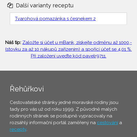
Další varianty receptu
Tvarohová pomazánka s česnekem 2
Náš tip:
Založte si účet u mBank, získejte odměnu až 1000,-
(stovku za až 10 nákupů zařízením) a spořící účet se 4,01 %.
Při založení uveďte kód pavelr9711.
Řehůřkovi
Cestovatelské stránky jedné moravské rodiny jsou
tady pro vás už od roku 1999. Z původně malých
rodinných stránek se postupně vypracovaly na
rozsáhlý informační portál zaměřený na
cestování
a
recepty
.