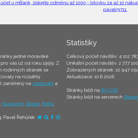
 účet u mBank, získejte odměnu až 1000,- (stovku za až 10 nákupů
pavelr9711.
Statistiky
tránky jedné moravské
Celkový počet návštěv: 4 102 78
 pro vás už od roku 1999. Z
Unikátní počet návštěv: 2 777 10
 rodinných stránek se
Zobrazených stránek: 10 947 09
ovaly na rozsáhlý
Aktualizace: 10.6.2026
ál zaměřený na
cestování
a
Stránky běží na
W3.CSS
Stránky běží na serverech
Webst
y
,
Soukromí
,
Obsah
,
Kniha
g. Pavel Řehůřek