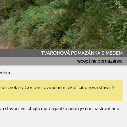
TVAROHOVÁ POMAZÁNKA S MEDEM
recept na pomazánku
medem
dké smetany (kondenzovaného mléka), citrónová šťáva, 2
u šťávou. Vmíchejte med a jablka nebo jemně nastrouhané