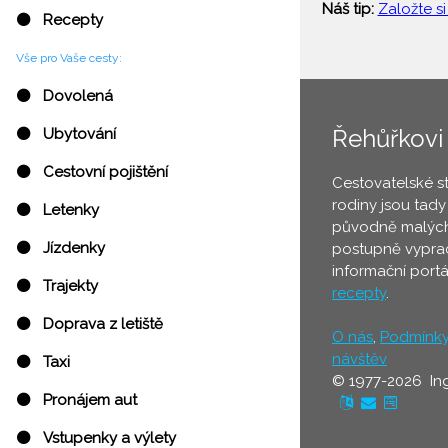
Náš tip:
Založte si
⚫ Recepty
Vše pro Vaše cesty:
⚫ Dovolená
Řehůřkovi
⚫ Ubytování
⚫ Cestovní pojištění
Cestovatelské s
rodiny jsou tady
⚫ Letenky
původně malých
⚫ Jízdenky
postupně vyprac
informační port
⚫ Trajekty
recepty
.
⚫ Doprava z letiště
O nás
,
Podmínk
návštěv
⚫ Taxi
© 1977-2026 In
⚫ Pronájem aut
⚫ Vstupenky a výlety