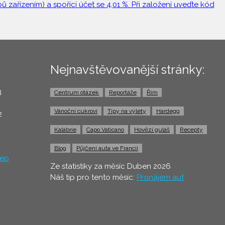
 zařízením) a spořící účet se 4,01 %. Při založení uveďte kód
Nejnavštěvovanější stránky:
3
Centrum otázek
Reportáže
Řím
0
Vánoční cukroví
Tipy na výlety
Hardegg
2
Kalábrie
Capo Vaticano
Hovězí guláš
Recepty
Blog
Půjčení auta ve Francii
ep
Ze statistiky za měsíc Duben 2026
Náš tip pro tento měsíc:
Pronájem aut