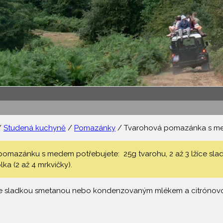
/
Studená kuchyně
/
Pomazánky
/ Tvarohová pomazánka s 
omazánku s medem potřebujete: 25g tvarohu, 2 až 3 lžíce sla
lka (2 až 4 mrkvičky).
se sladkou smetanou nebo kondenzovaným mlékem a citrónovo