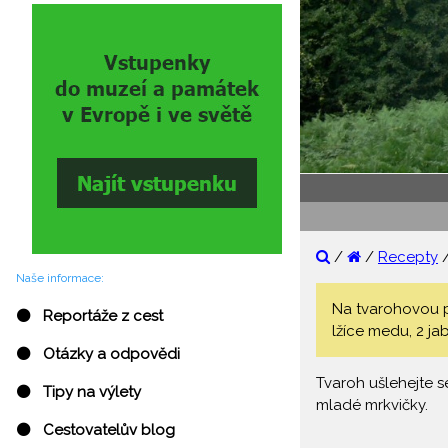
/
/
Recepty
Naše informace:
Na tvarohovou p
⚫ Reportáže z cest
lžíce medu, 2 jab
⚫ Otázky a odpovědi
Tvaroh ušlehejte 
⚫ Tipy na výlety
mladé mrkvičky.
⚫ Cestovatelův blog