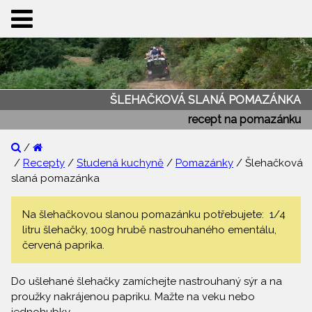
ŠLEHAČKOVÁ SLANÁ POMAZÁNKA
recept na pomazánku
/
/
Recepty
/
Studená kuchyně
/
Pomazánky
/ Šlehačková
slaná pomazánka
Na šlehačkovou slanou pomazánku potřebujete: 1/4
litru šlehačky, 100g hrubě nastrouhaného ementálu,
červená paprika.
Do ušlehané šlehačky zamíchejte nastrouhaný sýr a na
proužky nakrájenou papriku. Mažte na veku nebo