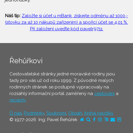
jednohubky.
Náš tip:
Založte si účet u mBank, získejte odměnu až 1000,-
(stovku za až 10 nákupů zařízením) a spořící účet se 4,01 %.
Při založení uveďte kód pavelr9711.
Řehůřkovi
Cestovatelské stránky jedné moravské rodiny jsou
tady pro vás už od roku 1999. Z původně malých
rodinných stránek se postupně vypracovaly na
rozsáhlý informační portál zaměřený na
cestování
a
recepty
.
O nás
,
Podmínky
,
Soukromí
,
Obsah
,
Kniha návštěv
© 1977-2026 Ing. Pavel Řehůřek