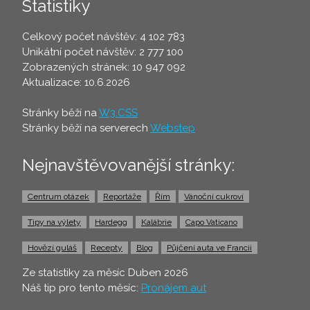
Statistiky
Celkový počet návštěv: 4 102 783
Unikátní počet návštěv: 2 777 100
Zobrazených stránek: 10 947 092
Aktualizace: 10.6.2026
Stránky běží na
W3.CSS
Stránky běží na serverech
Webstep
Nejnavštěvovanější stránky:
Centrum otázek
Reportáže
Řím
Vánoční cukroví
Tipy na výlety
Hardegg
Kalábrie
Capo Vaticano
Hovězí guláš
Recepty
Blog
Půjčení auta ve Francii
Ze statistiky za měsíc Duben 2026
Náš tip pro tento měsíc:
Pronájem aut