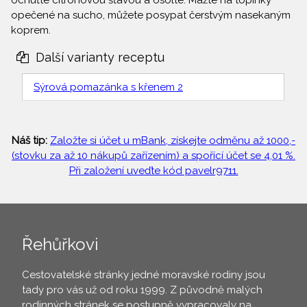
ochuťte citrónovou šťávou a osolte. Mažte na topinky
opečené na sucho, můžete posypat čerstvým nasekaným
koprem.
Další varianty receptu
Sýrová pomazánka s křenem 2
Náš tip:
Založte si účet u mBank, získejte odměnu až 1000,-
(stovku za až 10 nákupů zařízením) a spořící účet se 4,01 %.
Při založení uveďte kód pavelr9711.
Řehůřkovi
Cestovatelské stránky jedné moravské rodiny jsou
tady pro vás už od roku 1999. Z původně malých
rodinných stránek se postupně vypracovaly na