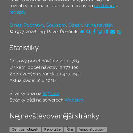
rozsáhlý informační portál zaměřený na
cestování
a
recepty
.
O nás
,
Podmínky
,
Soukromí
,
Obsah
,
Kniha návštěv
© 1977-2026 Ing. Pavel Řehůřek
Statistiky
Celkový počet návštěv: 4 102 783
Unikátní počet návštěv: 2 777 100
Zobrazených stránek: 10 947 092
Aktualizace: 10.6.2026
Stránky běží na
W3.CSS
Stránky běží na serverech
Webstep
Nejnavštěvovanější stránky:
Centrum otázek
Reportáže
Řím
Vánoční cukroví