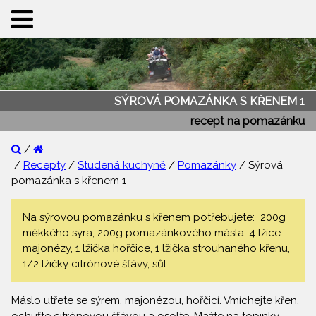
SÝROVÁ POMAZÁNKA S KŘENEM 1
recept na pomazánku
/
/
Recepty
/
Studená kuchyně
/
Pomazánky
/ Sýrová
pomazánka s křenem 1
Na sýrovou pomazánku s křenem potřebujete: 200g
měkkého sýra, 200g pomazánkového másla, 4 lžíce
majonézy, 1 lžička hořčice, 1 lžička strouhaného křenu,
1/2 lžičky citrónové šťávy, sůl.
Máslo utřete se sýrem, majonézou, hořčicí. Vmíchejte křen,