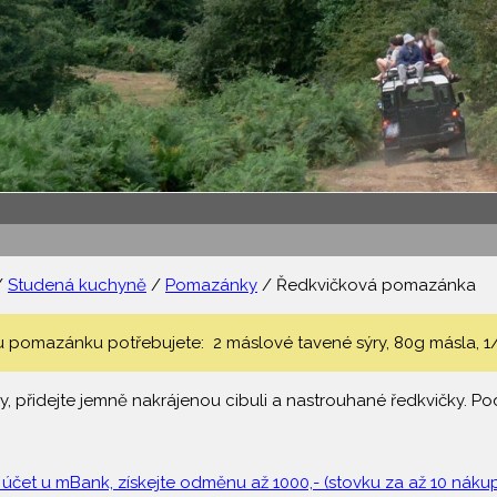
/
Studená kuchyně
/
Pomazánky
/ Ředkvičková pomazánka
pomazánku potřebujete: 2 máslové tavené sýry, 80g másla, 1/2 c
ry, přidejte jemně nakrájenou cibuli a nastrouhané ředkvičky. Pod
 účet u mBank, získejte odměnu až 1000,- (stovku za až 10 nákupů