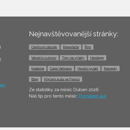
Nejnavštěvovanější stránky:
3
Centrum otázek
Reportáže
Řím
0
Vánoční cukroví
Tipy na výlety
Hardegg
2
Kalábrie
Capo Vaticano
Hovězí guláš
Recepty
Blog
Půjčení auta ve Francii
ep
Ze statistiky za měsíc Duben 2026
Náš tip pro tento měsíc:
Pronájem aut