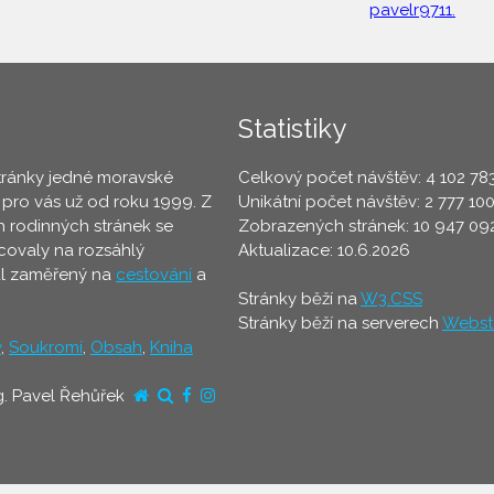
pavelr9711.
Statistiky
tránky jedné moravské
Celkový počet návštěv: 4 102 78
 pro vás už od roku 1999. Z
Unikátní počet návštěv: 2 777 10
 rodinných stránek se
Zobrazených stránek: 10 947 09
ovaly na rozsáhlý
Aktualizace: 10.6.2026
ál zaměřený na
cestování
a
Stránky běží na
W3.CSS
Stránky běží na serverech
Webst
y
,
Soukromí
,
Obsah
,
Kniha
g. Pavel Řehůřek