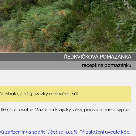
ŘEDKVIČKOVÁ POMAZÁNKA
recept na pomazánku
ibule, 2 až 3 svazky ředkviček, sůl.
le chuti osolte. Mažte na krajíčky veky, pečiva a hustě sypte
 zařízením) a spořící účet se 4,01 %. Při založení uveďte kód