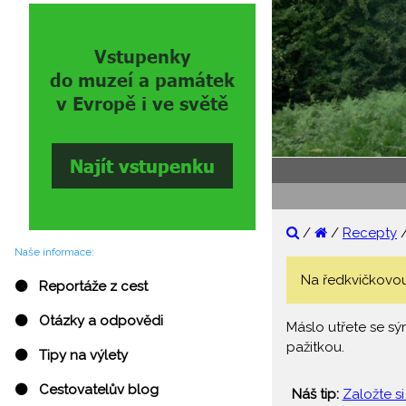
/
/
Recepty
Naše informace:
Na ředkvičkovou 
⚫ Reportáže z cest
⚫ Otázky a odpovědi
Máslo utřete se sý
pažitkou.
⚫ Tipy na výlety
⚫ Cestovatelův blog
Náš tip:
Založte si