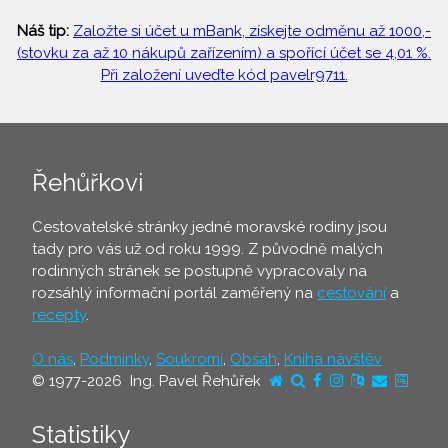
Náš tip:
Založte si účet u mBank, získejte odměnu až 1000,-
(stovku za až 10 nákupů zařízením) a spořící účet se 4,01 %.
Při založení uveďte kód pavelr9711.
Řehůřkovi
Cestovatelské stránky jedné moravské rodiny jsou
tady pro vás už od roku 1999. Z původně malých
rodinných stránek se postupně vypracovaly na
rozsáhlý informační portál zaměřený na
cestování
a
recepty
.
O nás
,
Podmínky
,
Soukromí
,
Obsah
,
Kniha návštěv
© 1977-2026 Ing. Pavel Řehůřek
Statistiky