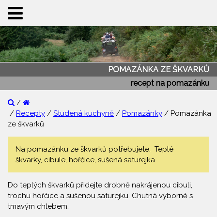
POMAZÁNKA ZE ŠKVARKŮ
recept na pomazánku
/
/
Recepty
/
Studená kuchyně
/
Pomazánky
/ Pomazánka
ze škvarků
Na pomazánku ze škvarků potřebujete: Teplé
škvarky, cibule, hořčice, sušená saturejka.
Do teplých škvarků přidejte drobně nakrájenou cibuli,
trochu hořčice a sušenou saturejku. Chutná výborně s
tmavým chlebem.