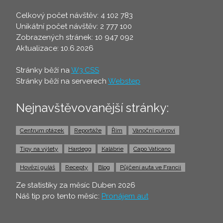
Celkový počet návštěv: 4 102 783
Unikátní počet návštěv: 2 777 100
Zobrazených stránek: 10 947 092
Aktualizace: 10.6.2026
Stránky běží na
W3.CSS
Stránky běží na serverech
Webstep
Nejnavštěvovanější stránky:
Centrum otázek
Reportáže
Řím
Vánoční cukroví
Tipy na výlety
Hardegg
Kalábrie
Capo Vaticano
Hovězí guláš
Recepty
Blog
Půjčení auta ve Francii
Ze statistiky za měsíc Duben 2026
Náš tip pro tento měsíc:
Pronájem aut