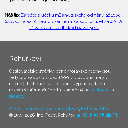
pepřem a mažte na jednohubky.
Náš tip:
Založte si účet u mBank, získejte odměnu až 1000,-
(stovku za až 10 nákupů zařízením) a spořící účet se 4,01 %.
Při založení uveďte kód pavelr9711.
Řehůřkovi
Cestovatelské stránky jedné moravské rodiny jsou
tady pro vás už od roku 1999. Z původně malých
rodinných stránek se postupně vypracovaly na
rozsáhlý informační portál zaměřený na
cestování
a
recepty
.
O nás
,
Podmínky
,
Soukromí
,
Obsah
,
Kniha návštěv
© 1977-2026 Ing. Pavel Řehůřek