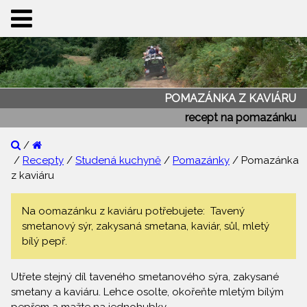
POMAZÁNKA Z KAVIÁRU
recept na pomazánku
/
/
Recepty
/
Studená kuchyně
/
Pomazánky
/ Pomazánka
z kaviáru
Na oomazánku z kaviáru potřebujete: Tavený
smetanový sýr, zakysaná smetana, kaviár, sůl, mletý
bílý pepř.
Utřete stejný díl taveného smetanového sýra, zakysané
smetany a kaviáru. Lehce osolte, okořeňte mletým bílým