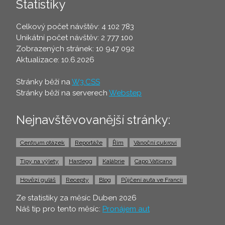
Statistiky
Celkový počet návštěv: 4 102 783
Unikátní počet návštěv: 2 777 100
Zobrazených stránek: 10 947 092
Aktualizace: 10.6.2026
Stránky běží na
W3.CSS
Stránky běží na serverech
Webstep
Nejnavštěvovanější stránky:
Centrum otázek
Reportáže
Řím
Vánoční cukroví
Tipy na výlety
Hardegg
Kalábrie
Capo Vaticano
Hovězí guláš
Recepty
Blog
Půjčení auta ve Francii
Ze statistiky za měsíc Duben 2026
Náš tip pro tento měsíc:
Pronájem aut