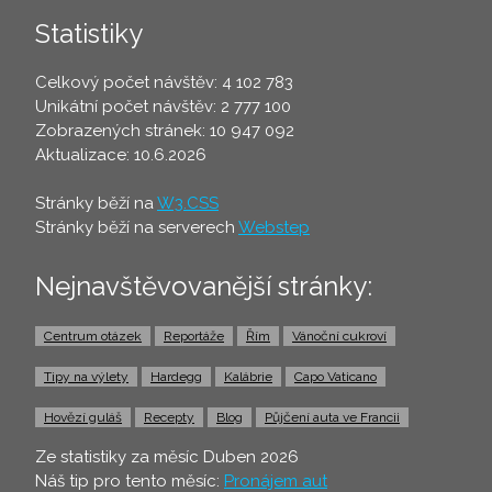
Statistiky
Celkový počet návštěv: 4 102 783
Unikátní počet návštěv: 2 777 100
Zobrazených stránek: 10 947 092
Aktualizace: 10.6.2026
Stránky běží na
W3.CSS
Stránky běží na serverech
Webstep
Nejnavštěvovanější stránky:
Centrum otázek
Reportáže
Řím
Vánoční cukroví
Tipy na výlety
Hardegg
Kalábrie
Capo Vaticano
Hovězí guláš
Recepty
Blog
Půjčení auta ve Francii
Ze statistiky za měsíc Duben 2026
Náš tip pro tento měsíc:
Pronájem aut