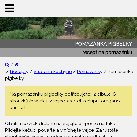
POMAZÁNKA PIGBELKY
recept na pomazánku
/
/
Recepty
/
Studená kuchyně
/
Pomazánky
/ Pomazánka
pigbelky
Na pomazánku pigbelky potřebujete: 2 cibule, 6
stroužků česneku, 2 vejce, asi 1 dl kečupu, oregano,
kari, sůl.
Cibuli a česnek drobně nakrájejte a zpěňte na tuku.
Přidejte kečup, povařte a vmíchejte vejce. Zahustěte