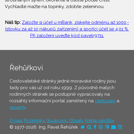
strouhaným sýrem, okořeňte a osolte podle chuti.
Vychladlé mažte na topinky, zdobte zeleninou.
Náš tip:
Založte si účet u mBank, získejte odměnu až 1000,-
(stovku za až 10 nákupů zařízením) a spořící účet se 4,01 %.
Při založení uveďte kód pavelr9711.
Řehůřkovi
Cestovatelské stránky jedné moravské rodiny jsou
tady pro vás už od roku 1999. Z původně malých
rodinných stránek se postupně vypracovaly na
rozsáhlý informační portál zaměřený na
cestování
a
recepty
.
O nás
,
Podmínky
,
Soukromí
,
Obsah
,
Kniha návštěv
© 1977-2026 Ing. Pavel Řehůřek