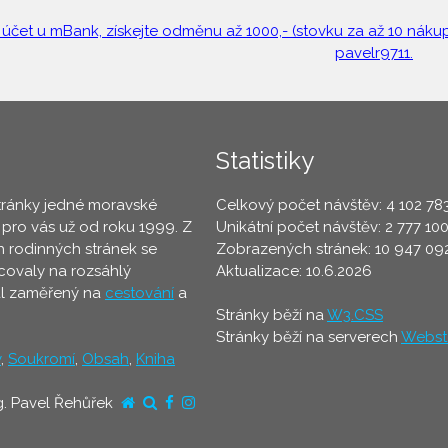
 účet u mBank, získejte odměnu až 1000,- (stovku za až 10 nákupů
pavelr9711.
Statistiky
tránky jedné moravské
Celkový počet návštěv: 4 102 78
 pro vás už od roku 1999. Z
Unikátní počet návštěv: 2 777 10
 rodinných stránek se
Zobrazených stránek: 10 947 09
ovaly na rozsáhlý
Aktualizace: 10.6.2026
ál zaměřený na
cestování
a
Stránky běží na
W3.CSS
Stránky běží na serverech
Webst
y
,
Soukromí
,
Obsah
,
Kniha
g. Pavel Řehůřek