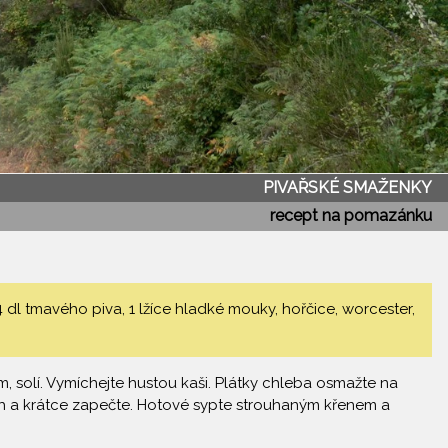
PIVAŘSKÉ SMAŽENKY
recept na pomazánku
 dl tmavého piva, 1 lžíce hladké mouky, hořčice, worcester,
m, solí. Vymíchejte hustou kaši. Plátky chleba osmažte na
h a krátce zapečte. Hotové sypte strouhaným křenem a