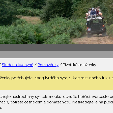
/
Studená kuchyně
/
Pomazánky
/ Pivařské smaženky
enky potřebujete: 100g tvrdého sýra, 1 lžíce rostlinného tuku, 4
íchejte nastrouhaný sýr, tuk, mouku, ochuťte hořčicí, worcestere
nách, potřete česnekem a pomazánkou. Naskládejte je na plec
u.