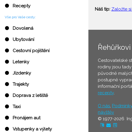
⚫ Recepty
Náš tip:
Založte si
Vše pro Vaše cesty:
⚫ Dovolená
⚫ Ubytování
Řehůřkovi
⚫ Cestovní pojištění
Cestovatelské s
⚫ Letenky
rodiny jsou tady
⚫ Jízdenky
původně malých
postupně vyprac
⚫ Trajekty
informační port
recepty
.
⚫ Doprava z letiště
O nás
,
Podmínk
⚫ Taxi
návštěv
⚫ Pronájem aut
© 1977-2026 In
⚫ Vstupenky a výlety