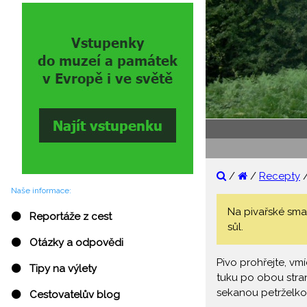
/
/
Recepty
Naše informace:
Na pivařské smaž
⚫ Reportáže z cest
sůl.
⚫ Otázky a odpovědi
Pivo prohřejte, vm
⚫ Tipy na výlety
tuku po obou stra
sekanou petrželko
⚫ Cestovatelův blog