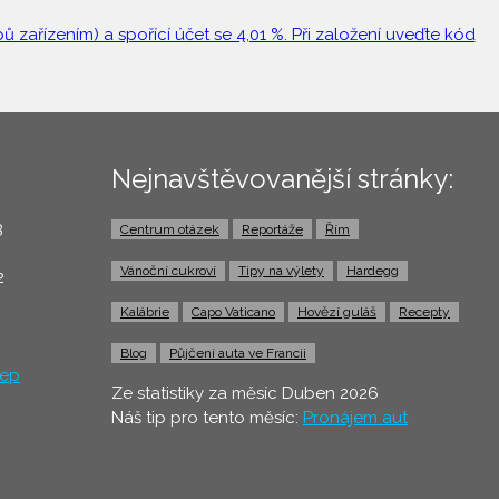
 zařízením) a spořící účet se 4,01 %. Při založení uveďte kód
Nejnavštěvovanější stránky:
3
Centrum otázek
Reportáže
Řím
0
Vánoční cukroví
Tipy na výlety
Hardegg
2
Kalábrie
Capo Vaticano
Hovězí guláš
Recepty
Blog
Půjčení auta ve Francii
ep
Ze statistiky za měsíc Duben 2026
Náš tip pro tento měsíc:
Pronájem aut