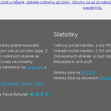
 účet u mBank, získejte odměnu až 1000,- (stovku za až 10 nákupů
pavelr9711.
Statistiky
tránky jedné moravské
Celkový počet návštěv: 4 102 78
 pro vás už od roku 1999. Z
Unikátní počet návštěv: 2 777 10
 rodinných stránek se
Zobrazených stránek: 10 947 09
ovaly na rozsáhlý
Aktualizace: 10.6.2026
ál zaměřený na
cestování
a
Stránky běží na
W3.CSS
Stránky běží na serverech
Webst
y
,
Soukromí
,
Obsah
,
Kniha
g. Pavel Řehůřek