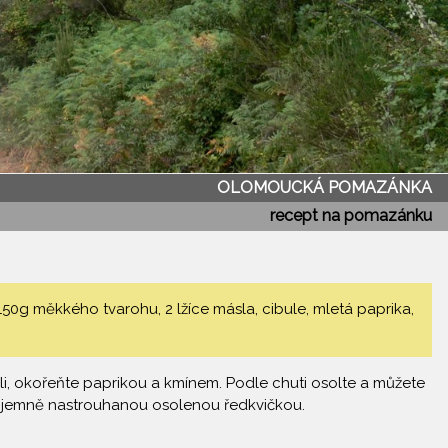
OLOMOUCKÁ POMAZÁNKA
recept na pomazánku
g měkkého tvarohu, 2 lžíce másla, cibule, mletá paprika,
i, okořeňte paprikou a kmínem. Podle chuti osolte a můžete
bo jemně nastrouhanou osolenou ředkvičkou.