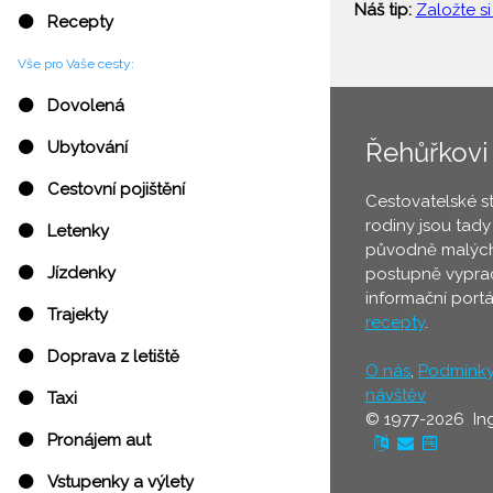
Náš tip:
Založte si
⚫ Recepty
Vše pro Vaše cesty:
⚫ Dovolená
Řehůřkovi
⚫ Ubytování
⚫ Cestovní pojištění
Cestovatelské s
rodiny jsou tady
⚫ Letenky
původně malých
⚫ Jízdenky
postupně vyprac
informační port
⚫ Trajekty
recepty
.
⚫ Doprava z letiště
O nás
,
Podmínk
návštěv
⚫ Taxi
© 1977-2026 In
⚫ Pronájem aut
⚫ Vstupenky a výlety