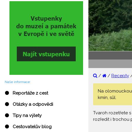
/
/
Recepty
Naše informace:
Na olomouckou p
⚫ Reportáže z cest
kmín, sůl.
⚫ Otázky a odpovědi
Tvaroh rozetřete 
⚫ Tipy na výlety
rozředit i trocho
⚫ Cestovatelův blog