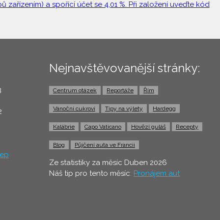
 zařízením) a spořící účet se 4,01 %. Při založení uveďte kód
Nejnavštěvovanější stránky:
3
Centrum otázek
Reportáže
Řím
0
Vánoční cukroví
Tipy na výlety
Hardegg
2
Kalábrie
Capo Vaticano
Hovězí guláš
Recepty
Blog
Půjčení auta ve Francii
ep
Ze statistiky za měsíc Duben 2026
Náš tip pro tento měsíc:
Pronájem aut