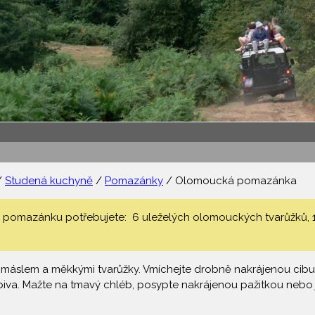
/
Studená kuchyně
/
Pomazánky
/ Olomoucká pomazánka
omazánku potřebujete: 6 uleželých olomouckých tvarůžků, 150
s máslem a měkkými tvarůžky. Vmíchejte drobně nakrájenou cibul
u piva. Mažte na tmavý chléb, posypte nakrájenou pažitkou ne