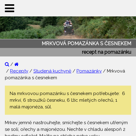
MRKVOVÁ POMAZÁNKA S ČESNEKEM
recept na pomazánku
/
/
Recepty
/
Studená kuchyně
/
Pomazánky
/ Mrkvová
pomazánka s česnekem
Na mrkvovou pomazánku s česnekem potřebujete: 6
mrkví, 6 stroužků česneku, 6 lžic mletých ořechů, 1
malá majonéza, sůl.
Mrkev jemně nastrouhejte, smíchejte s česnekem utřeným
se solí, ořechy a majonézou. Nechte v chladu alespoň 2