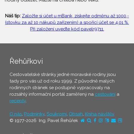
hodiny odležet. Mažte na chleba nebo veku.
Náš tip:
Založte si účet u mBank, získejte odměnu až 1000,-
(stovku za až 10 nákupů zařízením) a spořící účet se 4,01 %.
Při založení uveďte kód pavelr9711.
Řehůřkovi
Cestovatelské stránky jedné moravské rodiny jsou
tady pro vás už od roku 1999. Z původně malých
rodinných stránek se postupně vypracovaly na
rozsáhlý informační portál zaměřený na
cestování
a
recepty
.
O nás
,
Podmínky
,
Soukromí
,
Obsah
,
Kniha návštěv
© 1977-2026 Ing. Pavel Řehůřek