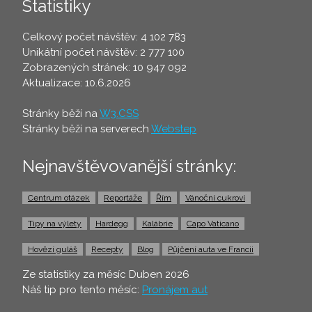
Statistiky
Celkový počet návštěv: 4 102 783
Unikátní počet návštěv: 2 777 100
Zobrazených stránek: 10 947 092
Aktualizace: 10.6.2026
Stránky běží na
W3.CSS
Stránky běží na serverech
Webstep
Nejnavštěvovanější stránky:
Centrum otázek
Reportáže
Řím
Vánoční cukroví
Tipy na výlety
Hardegg
Kalábrie
Capo Vaticano
Hovězí guláš
Recepty
Blog
Půjčení auta ve Francii
Ze statistiky za měsíc Duben 2026
Náš tip pro tento měsíc:
Pronájem aut