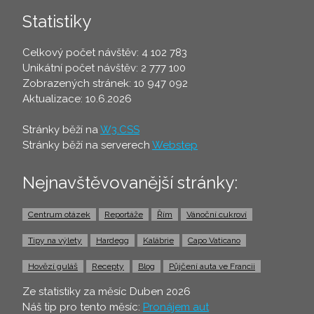
Statistiky
Celkový počet návštěv: 4 102 783
Unikátní počet návštěv: 2 777 100
Zobrazených stránek: 10 947 092
Aktualizace: 10.6.2026
Stránky běží na
W3.CSS
Stránky běží na serverech
Webstep
Nejnavštěvovanější stránky:
Centrum otázek
Reportáže
Řím
Vánoční cukroví
Tipy na výlety
Hardegg
Kalábrie
Capo Vaticano
Hovězí guláš
Recepty
Blog
Půjčení auta ve Francii
Ze statistiky za měsíc Duben 2026
Náš tip pro tento měsíc:
Pronájem aut