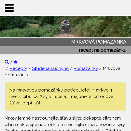
MRKVOVÁ POMAZÁNKA
recept na pomazánku
/
/
Recepty
/
Studená kuchyně
/
Pomazánky
/ Mrkvová
pomazánka
Na mrkvovou pomazánku potřebujete: 4 mrkve, 1
menší cibulka, 2 sýry Lučina, 1 majonéza, citrónová
šťáva, pepř, sůl.
Mrkev jemně nastrouhejte, šťávu slijte, pokapte citronem,
cibuli nakrájejte nadrobno a smíchejte s majonézou a sýry.