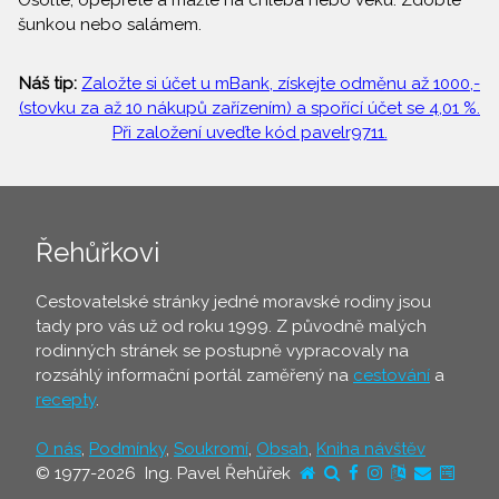
Osolte, opepřete a mažte na chleba nebo veku. Zdobte
šunkou nebo salámem.
Náš tip:
Založte si účet u mBank, získejte odměnu až 1000,-
(stovku za až 10 nákupů zařízením) a spořící účet se 4,01 %.
Při založení uveďte kód pavelr9711.
Řehůřkovi
Cestovatelské stránky jedné moravské rodiny jsou
tady pro vás už od roku 1999. Z původně malých
rodinných stránek se postupně vypracovaly na
rozsáhlý informační portál zaměřený na
cestování
a
recepty
.
O nás
,
Podmínky
,
Soukromí
,
Obsah
,
Kniha návštěv
© 1977-2026 Ing. Pavel Řehůřek