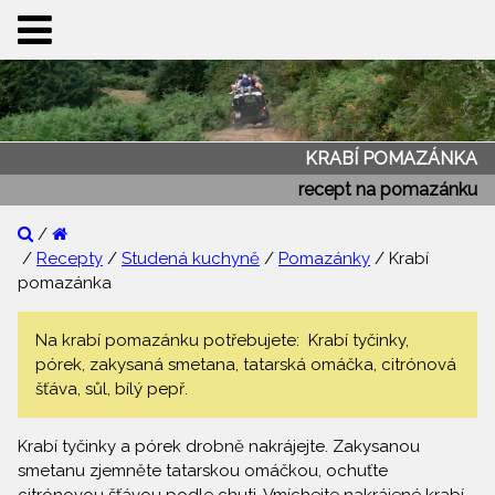
KRABÍ POMAZÁNKA
recept na pomazánku
/
/
Recepty
/
Studená kuchyně
/
Pomazánky
/ Krabí
pomazánka
Na krabí pomazánku potřebujete: Krabí tyčinky,
pórek, zakysaná smetana, tatarská omáčka, citrónová
šťáva, sůl, bílý pepř.
Krabí tyčinky a pórek drobně nakrájejte. Zakysanou
smetanu zjemněte tatarskou omáčkou, ochuťte