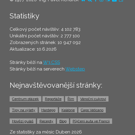
Statistiky
Celkový počet návštěv: 4 102 783
Unikátní počet návštěv: 2 777 100
Zobrazených stránek: 10 947 092
Aktualizace: 10.6.2026
Stránky běží na
W3.CSS
Stránky běží na serverech
Webstep
Nejnavštěvovanější stránky:
Centrum otázek
Reportáže
Řím
Vánoční cukroví
Tipy na výlety
Hardegg
Kalábrie
Capo Vaticano
Hovězí guláš
Recepty
Blog
Půjčení auta ve Francii
Ze statistiky za měsíc Duben 2026