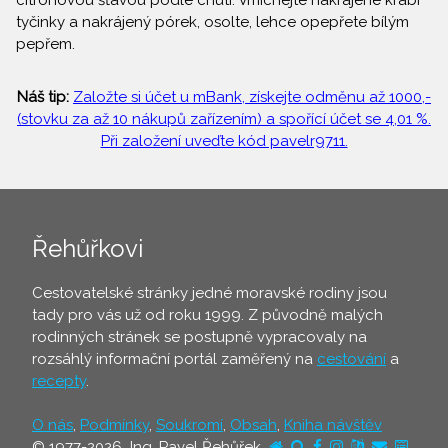
citrónovou šťávou podle chuti. Vmíchejte nakrájené krabí
tyčinky a nakrájený pórek, osolte, lehce opepřete bílým
pepřem.
Náš tip:
Založte si účet u mBank, získejte odměnu až 1000,-
(stovku za až 10 nákupů zařízením) a spořící účet se 4,01 %.
Při založení uveďte kód pavelr9711.
Řehůřkovi
Cestovatelské stránky jedné moravské rodiny jsou
tady pro vás už od roku 1999. Z původně malých
rodinných stránek se postupně vypracovaly na
rozsáhlý informační portál zaměřený na
cestování
a
recepty
.
O nás
,
Podmínky
,
Soukromí
,
Obsah
,
Kniha návštěv
© 1977-2026 Ing. Pavel Řehůřek