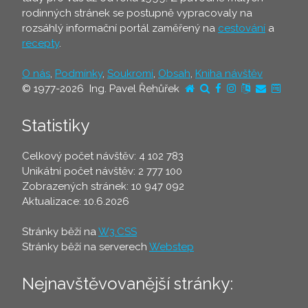
rodinných stránek se postupně vypracovaly na
rozsáhlý informační portál zaměřený na
cestování
a
recepty
.
O nás
,
Podmínky
,
Soukromí
,
Obsah
,
Kniha návštěv
© 1977-2026 Ing. Pavel Řehůřek
Statistiky
Celkový počet návštěv: 4 102 783
Unikátní počet návštěv: 2 777 100
Zobrazených stránek: 10 947 092
Aktualizace: 10.6.2026
Stránky běží na
W3.CSS
Stránky běží na serverech
Webstep
Nejnavštěvovanější stránky: