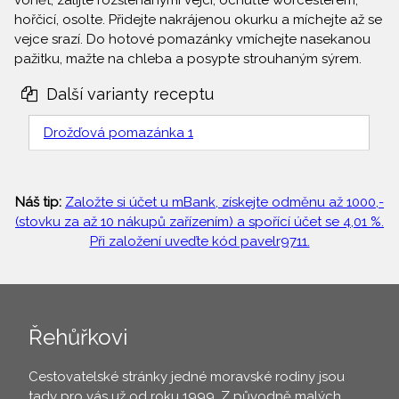
vonět, zalijte rozšlehanými vejci, ochuťte worcesterem,
hořčicí, osolte. Přidejte nakrájenou okurku a míchejte až se
vejce srazí. Do hotové pomazánky vmíchejte nasekanou
pažitku, mažte na chleba a posypte strouhaným sýrem.
Další varianty receptu
Drožďová pomazánka 1
Náš tip:
Založte si účet u mBank, získejte odměnu až 1000,-
(stovku za až 10 nákupů zařízením) a spořící účet se 4,01 %.
Při založení uveďte kód pavelr9711.
Řehůřkovi
Cestovatelské stránky jedné moravské rodiny jsou
tady pro vás už od roku 1999. Z původně malých