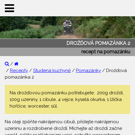
DROŽĎOVÁ POMAZÁNKA 2
recept na pomazánku
/
/
Recepty
/
Studená kuchyně
/
Pomazánky
/ Drožďová
pomazánka 2
Na drožďovou pomazánku potřebujete: 200g droždí,
100g uzeniny, 1 cibule, 4 vejce, kyselá okurka, 1 lžička
hořčice, worcester, sůl.
Na oleji zpěňte nakrájenou cibuli, přidejte nakrájenou
uzeninu a rozdrobené droždí. Míchejte až droždí začne