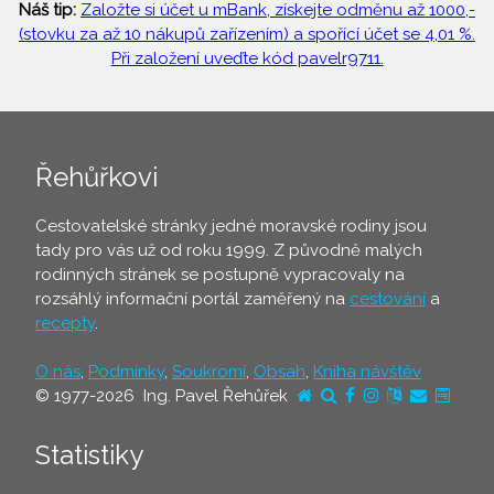
Náš tip:
Založte si účet u mBank, získejte odměnu až 1000,-
(stovku za až 10 nákupů zařízením) a spořící účet se 4,01 %.
Při založení uveďte kód pavelr9711.
Řehůřkovi
Cestovatelské stránky jedné moravské rodiny jsou
tady pro vás už od roku 1999. Z původně malých
rodinných stránek se postupně vypracovaly na
rozsáhlý informační portál zaměřený na
cestování
a
recepty
.
O nás
,
Podmínky
,
Soukromí
,
Obsah
,
Kniha návštěv
© 1977-2026 Ing. Pavel Řehůřek
Statistiky