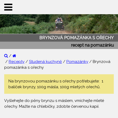
BRYNZOVÁ POMAZÁNKA S OŘECHY
recept na pomazánku
/
/
Recepty
/
Studená kuchyně
/
Pomazánky
/ Brynzová
pomazánka s ořechy
Na brynzovou pomazánku s ořechy potřebujete: 1
balíček brynzy, 100g másla, 100g mletých ořechů.
Vyšlehejte do pěny brynzu s máslem, vmíchejte mleté
ořechy. Mažte na chlebíčky, zdobte červenou kapií.