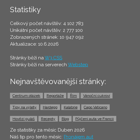
Statistiky
Celkový počet návštěv: 4 102 783
Unikátní počet návštěv: 2 777 100
Zobrazených stránek: 10 947 092
Aktualizace: 10.6.2026
Stránky běží na
W3.CSS
Stránky běží na serverech
Webstep
Nejnavštěvovanější stránky:
Centrum otázek
Reportáže
Řím
Vánoční cukroví
Tipy na výlety
Hardegg
Kalábrie
Capo Vaticano
Hovězí guláš
Recepty
Blog
Půjčení auta ve Francii
Ze statistiky za měsíc Duben 2026
Náš tip pro tento měsíc:
Pronájem aut