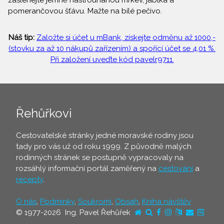
zašlehejte jemně nastrouhanou mrkev, jablka a
pomerančovou šťávu. Mažte na bílé pečivo.
Náš tip:
Založte si účet u mBank, získejte odměnu až 1000,-
(stovku za až 10 nákupů zařízením) a spořící účet se 4,01 %.
Při založení uveďte kód pavelr9711.
Řehůřkovi
Cestovatelské stránky jedné moravské rodiny jsou
tady pro vás už od roku 1999. Z původně malých
rodinných stránek se postupně vypracovaly na
rozsáhlý informační portál zaměřený na
cestování
a
recepty
.
O nás
,
Podmínky
,
Soukromí
,
Obsah
,
Kniha návštěv
© 1977-2026 Ing. Pavel Řehůřek