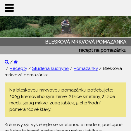
BLESKOVÁ MRKVOVÁ POMAZÁNKA
recept na pomazánku
/
/
Recepty
/
Studená kuchyně
/
Pomazánky
/ Blesková
mrkvová pomazánka
Na bleskovou mrkvovou pomazánku potřebujete:
200g krémového sýra žervé, 2 lžíce smetany, 2 lžíce
medu, 300g mrkve, 200g jablek, 5 cl přírodní
pomerančové šťávy.
Krémový sýr vyšlehejte se smetanou a medem, postupně