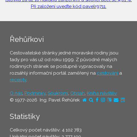
Při založení uveďte kód pavelr9711.
Řehůřkovi
Cestovatelské stránky jedné moravské rodiny jsou
tady pro vás už od roku 1999. Z původně malých
rodinných stránek se postupně vypracovaly na
rozsáhlý informační portál zaměřený na
cestování
a
recepty
.
O nás
,
Podmínky
,
Soukromí
,
Obsah
,
Kniha návštěv
© 1977-2026 Ing. Pavel Řehůřek
Statistiky
Celkový počet návštěv: 4 102 783
Unikátní počet návštěv: 2 777 100