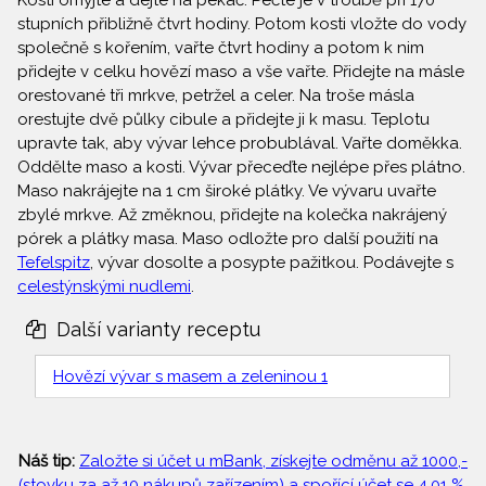
Kosti omyjte a dejte na pekáč. Pečte je v troubě při 170
stupních přibližně čtvrt hodiny. Potom kosti vložte do vody
společně s kořením, vařte čtvrt hodiny a potom k nim
přidejte v celku hovězí maso a vše vařte. Přidejte na másle
orestované tři mrkve, petržel a celer. Na troše másla
orestujte dvě půlky cibule a přidejte ji k masu. Teplotu
upravte tak, aby vývar lehce probublával. Vařte doměkka.
Oddělte maso a kosti. Vývar přeceďte nejlépe přes plátno.
Maso nakrájejte na 1 cm široké plátky. Ve vývaru uvařte
zbylé mrkve. Až změknou, přidejte na kolečka nakrájený
pórek a plátky masa. Maso odložte pro další použití na
Tefelspitz
, vývar dosolte a posypte pažitkou. Podávejte s
celestýnskými nudlemi
.
Další varianty receptu
Hovězí vývar s masem a zeleninou 1
Náš tip:
Založte si účet u mBank, získejte odměnu až 1000,-
(stovku za až 10 nákupů zařízením) a spořící účet se 4,01 %.