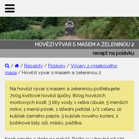
HOVĚZÍ VÝVAR S MASEM A ZELENINOU 2
recept na polévku
/
/
Recepty
/
Polévky
/
Vývary z výsekového
masa
/ Hovězí vývar s masem a zeleninou 2
Na hovězí vývar s masem a zeleninou potřebujete:
700g květové hovězí špičky, 800g hovězích
morkových kostí, 3 litry vody, 1 velká cibule, 5 menších
mrkví, 1 menší pórek, 1 střední petržel, 1/2 celeru, 10
kuliček černého pepře, 5 kuliček nového koření, 2
bobkové listy, sůl, máslo, pažitka.